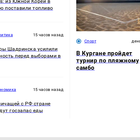
rs: из Южной Кореи в
ю поставили топливо
литика
15 часов назад
Спорт
ден
ры Шадринска усилили
В Кургане пройдет
ность перед выборами в
турнир по пляжному
самбо
ономика
15 часов назад
ничащей с РФ стране
дут госзапас еды