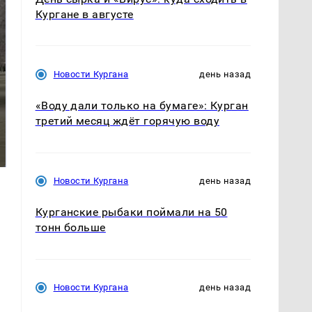
Кургане в августе
Новости Кургана
день назад
«Воду дали только на бумаге»: Курган
третий месяц ждёт горячую воду
На Урале из казны
Как выглядит место
были украдены 18
крушение вертолета на
миллионов рублей
Кавказе: смотреть
Новости Кургана
день назад
Курганские рыбаки поймали на 50
тонн больше
Новости Кургана
день назад