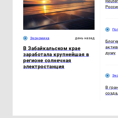
Reute
Росси
По
Экономика
день назад
Блоге
актив
В Забайкальском крае
думу
заработала крупнейшая в
регионе солнечная
электростанция
Эк
В гра
созда