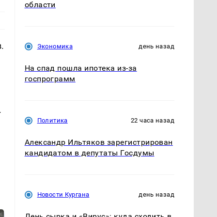
области
.
Экономика
день назад
На спад пошла ипотека из-за
госпрограмм
.
Политика
22 часа назад
Александр Ильтяков зарегистрирован
кандидатом в депутаты Госдумы
Новости Кургана
день назад
День сырка и «Вирус»: куда сходить в