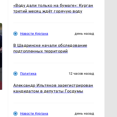
«Воду дали только на бумаге»: Курган
третий месяц ждёт горячую воду
Новости Кургана
день назад
В Шадринске начали обследование
подтопленных территорий
Политика
12 часов назад
Такую зиму в России
Как выглядит место
никто не ждал: как
крушение вертолета на
так?!
Александр Ильтяков зарегистрирован
Кавказе: смотреть
кандидатом в депутаты Госдумы
Новости Кургана
день назад