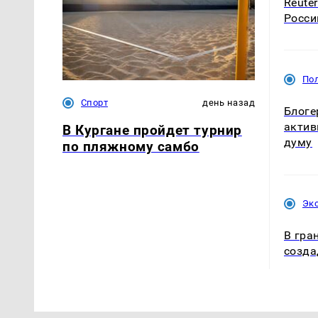
Reute
Росси
По
Спорт
день назад
Блоге
актив
В Кургане пройдет турнир
думу
по пляжному самбо
Эк
В гра
созда