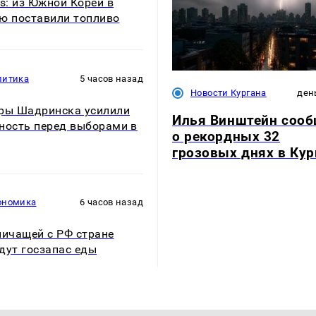
rs: из Южной Кореи в
ю поставили топливо
литика
5 часов назад
Новости Кургана
ден
ры Шадринска усилили
Илья Винштейн соо
ность перед выборами в
о рекордных 32
грозовых днях в Кур
ономика
6 часов назад
ничащей с РФ стране
дут госзапас еды