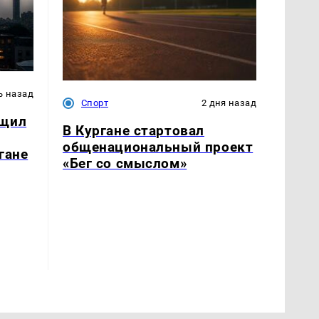
ь назад
Спорт
2 дня назад
бщил
В Кургане стартовал
общенациональный проект
гане
«Бег со смыслом»