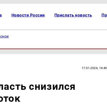
а
Новости России
Прислать новость
Пр
есное
17.01.2024, 14:40
ласть снизился
оток