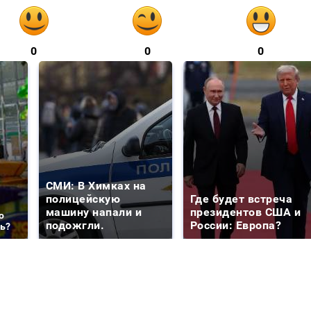
0
0
0
СМИ: В Химках на
полицейскую
Где будет встреча
машину напали и
президентов США и
о
подожгли.
России: Европа?
ть?