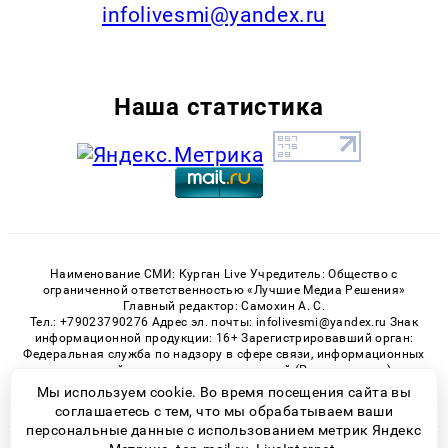
infolivesmi@yandex.ru
Наша статистика
Наименование СМИ: Курган Live Учредитель: Общество с
ограниченной ответственностью «Лучшие Медиа Решения»
Главный редактор: Самохин А. С.
Тел.: +79023790276 Адрес эл. почты: infolivesmi@yandex.ru Знак
информационной продукции: 16+ Зарегистрировавший орган:
Федеральная служба по надзору в сфере связи, информационных
технологий и массовых коммуникаций (Роскомнадзор)
Регистрационный номер СМИ ЭЛ № ФС 77 - 82535 от 21.01.2022
Мы используем cookie. Во время посещения сайта вы
соглашаетесь с тем, что мы обрабатываем ваши
персональные данные с использованием метрик Яндекс