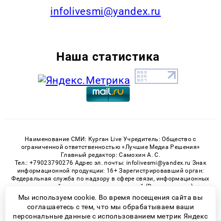
infolivesmi@yandex.ru
Наша статистика
Наименование СМИ: Курган Live Учредитель: Общество с
ограниченной ответственностью «Лучшие Медиа Решения»
Главный редактор: Самохин А. С.
Тел.: +79023790276 Адрес эл. почты: infolivesmi@yandex.ru Знак
информационной продукции: 16+ Зарегистрировавший орган:
Федеральная служба по надзору в сфере связи, информационных
технологий и массовых коммуникаций (Роскомнадзор)
Регистрационный номер СМИ ЭЛ № ФС 77 - 82535 от 21.01.2022
Мы используем cookie. Во время посещения сайта вы
соглашаетесь с тем, что мы обрабатываем ваши
персональные данные с использованием метрик Яндекс