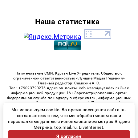
Наша статистика
Наименование СМИ: Курган Live Учредитель: Общество с
ограниченной ответственностью «Лучшие Медиа Решения»
Главный редактор: Самохин А. С.
Тел.: +79023790276 Адрес эл. почты: infolivesmi@yandex.ru Знак
информационной продукции: 16+ Зарегистрировавший орган:
Федеральная служба по надзору в сфере связи, информационных
технологий и массовых коммуникаций (Роскомнадзор)
Регистрационный номер СМИ ЭЛ № ФС 77 - 82535 от 21.01.2022
Мы используем cookie. Во время посещения сайта вы
соглашаетесь с тем, что мы обрабатываем ваши
персональные данные с использованием метрик Яндекс
Метрика, top.mail.ru, LiveInternet.
© 2026 «Kurgan-Live» | Все права защищены
Я согласен
Возрастная категория сайта 16+