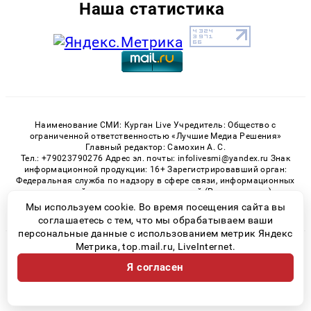
Наша статистика
Наименование СМИ: Курган Live Учредитель: Общество с
ограниченной ответственностью «Лучшие Медиа Решения»
Главный редактор: Самохин А. С.
Тел.: +79023790276 Адрес эл. почты: infolivesmi@yandex.ru Знак
информационной продукции: 16+ Зарегистрировавший орган:
Федеральная служба по надзору в сфере связи, информационных
технологий и массовых коммуникаций (Роскомнадзор)
Регистрационный номер СМИ ЭЛ № ФС 77 - 82535 от 21.01.2022
Мы используем cookie. Во время посещения сайта вы
соглашаетесь с тем, что мы обрабатываем ваши
персональные данные с использованием метрик Яндекс
Метрика, top.mail.ru, LiveInternet.
© 2026 «Kurgan-Live» | Все права защищены
Я согласен
Возрастная категория сайта 16+
Политика конфиденциальности