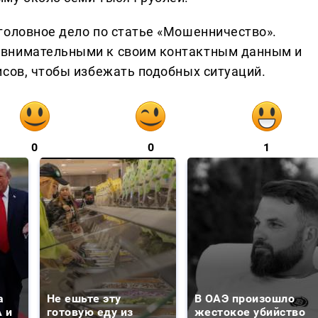
головное дело по статье «Мошенничество».
 внимательными к своим контактным данным и
исов, чтобы избежать подобных ситуаций.
0
0
1
а
Не ешьте эту
В ОАЭ произошло
 и
готовую еду из
жестокое убийство