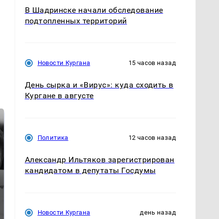
В Шадринске начали обследование
подтопленных территорий
Новости Кургана
15 часов назад
День сырка и «Вирус»: куда сходить в
Кургане в августе
Политика
12 часов назад
Александр Ильтяков зарегистрирован
кандидатом в депутаты Госдумы
Таких событий не
Все новости по
Новости Кургана
день назад
было с 1945: чего
падению вертолета на