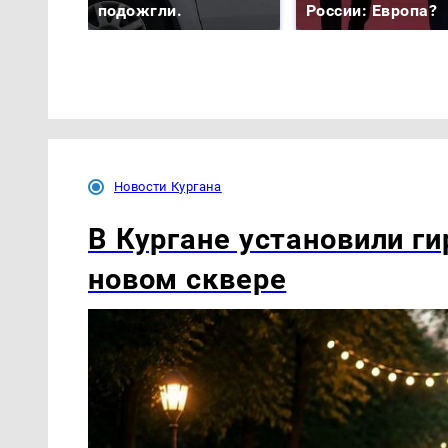
подожгли.
России: Европа?
Новости Кургана
В Кургане установили ги
новом сквере