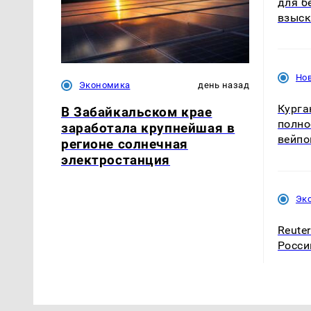
для б
взыск
Нов
Экономика
день назад
Курга
В Забайкальском крае
полно
заработала крупнейшая в
вейпо
регионе солнечная
электростанция
Эк
Reute
Росси