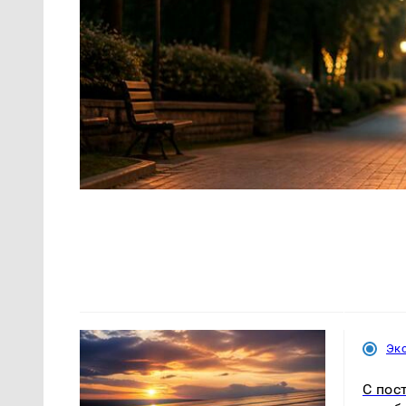
Эк
С пос