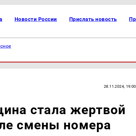
а
Новости России
Прислать новость
Пр
есное
28.11.2024, 19:00
щина стала жертвой
ле смены номера