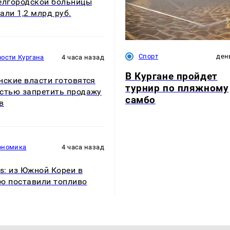
елгородской больницы
али 1,2 млрд руб.
Спорт
ден
ости Кургана
4 часа назад
В Кургане пройдет
нские власти готовятся
турнир по пляжному
стью запретить продажу
самбо
в
ономика
4 часа назад
rs: из Южной Кореи в
ю поставили топливо