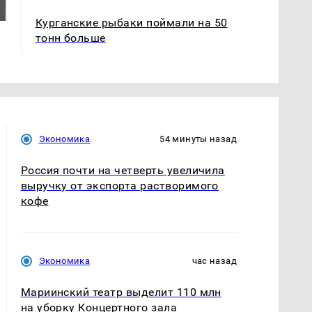
ждать всем нам?
Кавказе: читать здесь
Курганские рыбаки поймали на 50
тонн больше
Экономика
54 минуты назад
Россия почти на четверть увеличила
выручку от экспорта растворимого
кофе
Экономика
час назад
Мариинский театр выделит 110 млн
на уборку Концертного зала