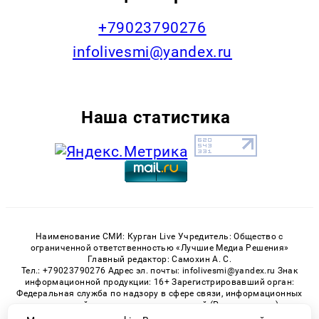
+79023790276
infolivesmi@yandex.ru
Наша статистика
Наименование СМИ: Курган Live Учредитель: Общество с
ограниченной ответственностью «Лучшие Медиа Решения»
Главный редактор: Самохин А. С.
Тел.: +79023790276 Адрес эл. почты: infolivesmi@yandex.ru Знак
информационной продукции: 16+ Зарегистрировавший орган:
Федеральная служба по надзору в сфере связи, информационных
технологий и массовых коммуникаций (Роскомнадзор)
Регистрационный номер СМИ ЭЛ № ФС 77 - 82535 от 21.01.2022