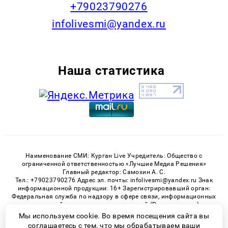
+79023790276
infolivesmi@yandex.ru
Наша статистика
Наименование СМИ: Курган Live Учредитель: Общество с
ограниченной ответственностью «Лучшие Медиа Решения»
Главный редактор: Самохин А. С.
Тел.: +79023790276 Адрес эл. почты: infolivesmi@yandex.ru Знак
информационной продукции: 16+ Зарегистрировавший орган:
Федеральная служба по надзору в сфере связи, информационных
технологий и массовых коммуникаций (Роскомнадзор)
Регистрационный номер СМИ ЭЛ № ФС 77 - 82535 от 21.01.2022
Мы используем cookie. Во время посещения сайта вы
соглашаетесь с тем, что мы обрабатываем ваши