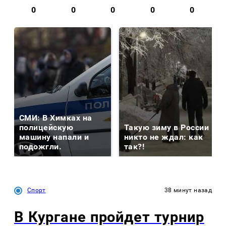
0
0
0
0
0
СМИ: В Химках на
полицейскую
Такую зиму в России
машину напали и
никто не ждал: как
подожгли.
так?!
Спорт
38 минут назад
В Кургане пройдет турнир