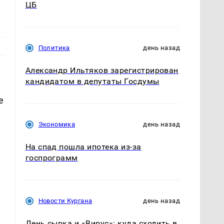
ЦБ
Политика
день назад
Александр Ильтяков зарегистрирован
кандидатом в депутаты Госдумы
е
Экономика
день назад
На спад пошла ипотека из-за
госпрограмм
Новости Кургана
день назад
День сырка и «Вирус»: куда сходить в