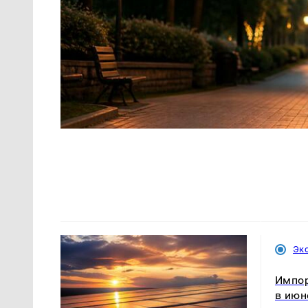
Эк
Импор
в июн