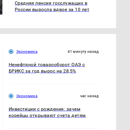
Средняя пенсия госслужащих в
готовую еду из
жестокое убийство
магазина: список
криптомиллионера
России выросла вдвое за 10 лет
Экономика
41 минуту назад
Ненефтяной товарооборот ОАЭ с
БРИКС за год вырос на 28,5%
Экономика
час назад
Инвестиции с рождения: зачем
корейцы открывают счета детям