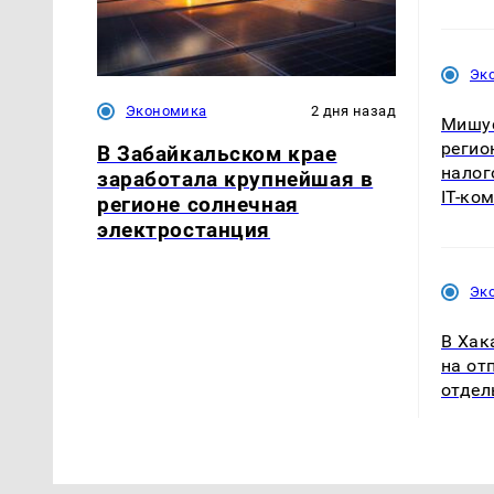
Эк
Экономика
2 дня назад
Мишу
регио
В Забайкальском крае
налог
заработала крупнейшая в
IT-ко
регионе солнечная
электростанция
Эк
В Хак
на от
отдел