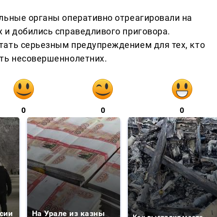
льные органы оперативно отреагировали на
 и добились справедливого приговора.
тать серьезным предупреждением для тех, кто
сть несовершеннолетних.
0
0
0
сии
На Урале из казны
Как выглядит место