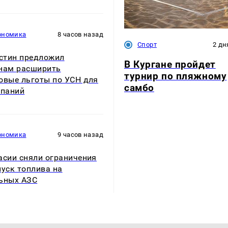
ономика
8 часов назад
Спорт
2 дн
стин предложил
В Кургане пройдет
нам расширить
турнир по пляжному
овые льготы по УСН для
самбо
мпаний
ономика
9 часов назад
асии сняли ограничения
пуск топлива на
ьных АЗС