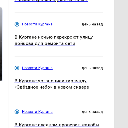
Новости Кургана
день назад
В Кургане ночью перекроют улицу
Войкова для ремонта сети
Таких событий не
В магазинах России
Новости Кургана
день назад
было с 1945: чего
ажиотаж из-за этого
ждать всем нам?
продукта: что купить?
В Кургане установили гирлянду
«Звёздное небо» в новом сквере
Новости Кургана
день назад
В Кургане следком проверит жалобы