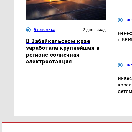
Эк
Экономика
2 дня назад
Ненеф
с БРИ
В Забайкальском крае
заработала крупнейшая в
регионе солнечная
электростанция
Эк
Инвес
корей
детя