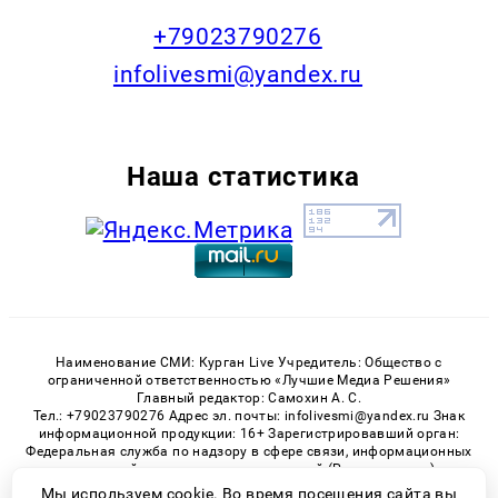
+79023790276
infolivesmi@yandex.ru
Наша статистика
Наименование СМИ: Курган Live Учредитель: Общество с
ограниченной ответственностью «Лучшие Медиа Решения»
Главный редактор: Самохин А. С.
Тел.: +79023790276 Адрес эл. почты: infolivesmi@yandex.ru Знак
информационной продукции: 16+ Зарегистрировавший орган:
Федеральная служба по надзору в сфере связи, информационных
технологий и массовых коммуникаций (Роскомнадзор)
Регистрационный номер СМИ ЭЛ № ФС 77 - 82535 от 21.01.2022
Мы используем cookie. Во время посещения сайта вы