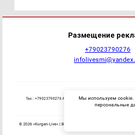
Размещение рек
+79023790276
infolivesmi@yandex
Наименование СМИ: Курган Live Учред
Мы используем cookie.
Тел.: +79023790276 Адрес эл. почты: infolivesmi@yandex
технологий и массовы
персональные дан
© 2026 «Kurgan-Live» | Все права защищены