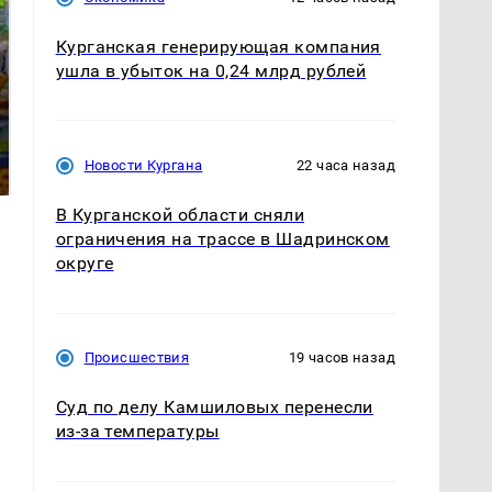
Курганская генерирующая компания
ушла в убыток на 0,24 млрд рублей
СМИ: В Химках на
полицейскую
Где будет встреча
машину напали и
президентов США и
Новости Кургана
22 часа назад
подожгли.
России: Европа?
В Курганской области сняли
ограничения на трассе в Шадринском
округе
Происшествия
19 часов назад
Суд по делу Камшиловых перенесли
из-за температуры