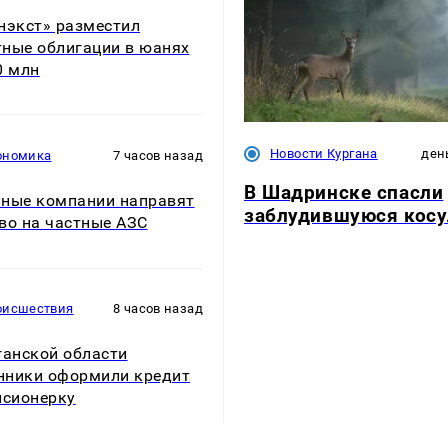
нэкст» разместил
ные облигации в юанях
0 млн
Новости Кургана
ден
ономика
7 часов назад
В Шадринске спасли
ные компании направят
заблудившуюся кос
во на частные АЗС
оисшествия
8 часов назад
ганской области
ники оформили кредит
нсионерку