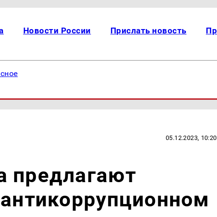
а
Новости России
Прислать новость
Пр
есное
05.12.2023, 10:20
а предлагают
в антикоррупционном