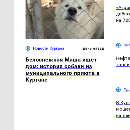
«Агро
дебют
на 70
Эк
Новости Кургана
день назад
Нефтя
Белоснежная Маша ищет
топли
дом: история собаки из
муниципального приюта в
Кургане
Пр
В Кур
мошен
на пе