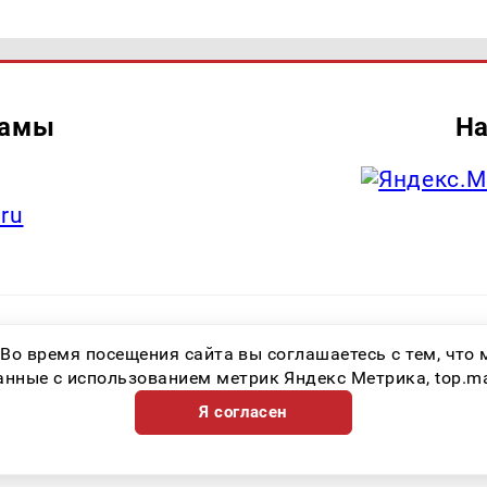
ламы
На
.ru
итель: Общество с ограниченной ответственностью «Лучшие Медиа Реше
 Во время посещения сайта вы соглашаетесь с тем, чт
.ru Знак информационной продукции: 16+ Зарегистрировавший орган: Феде
х коммуникаций (Роскомнадзор) Регистрационный номер СМИ ЭЛ № ФС 77 
ные с использованием метрик Яндекс Метрика, top.mail.
Я согласен
Возрастная категория сайта 16+