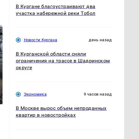
В Кургане благоустраивают два
участка набережной реки Тобол
Новости Кургана
день назад
В Курганской области сняли
ограничения на трассе в Шадринском
округе
Не ешьте эту
В ОАЭ произошло
готовую еду из
жестокое убийство
Экономика
9 часов назад
магазина: список
криптомиллионера
В Москве вырос объем непроданных
квартир в новостройках