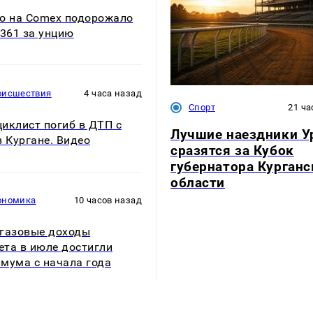
о на Comex подорожало
 361 за унцию
оисшествия
4 часа назад
Спорт
21 ча
иклист погиб в ДТП с
Лучшие наездники У
в Кургане. Видео
сразятся за Кубок
губернатора Курганс
области
ономика
10 часов назад
газовые доходы
та в июле достигли
мума с начала года