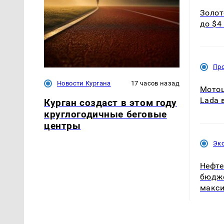
Золот
до $4
Пр
Новости Кургана
17 часов назад
Мотоц
Lada 
Курган создаст в этом году
круглогодичные беговые
центры
Эк
Нефте
бюдже
макси