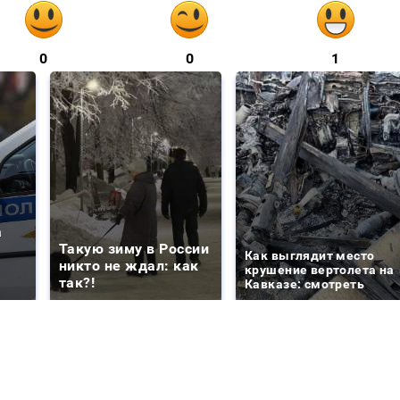
0
0
1
а
Такую зиму в России
Как выглядит место
никто не ждал: как
крушение вертолета на
так?!
Кавказе: смотреть