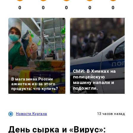
0
0
0
0
0
СМИ: В Химках на
полицейскую
В магазинах России
машину напали и
ажиотаж из-за этого
подожгли.
продукта: что купить?
Новости Кургана
13 часов назад
День сырка и «Вирус»: