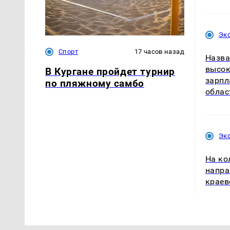
Эк
Спорт
17 часов назад
Назва
высок
В Кургане пройдет турнир
зарпл
по пляжному самбо
облас
Эк
На ко
напра
краев