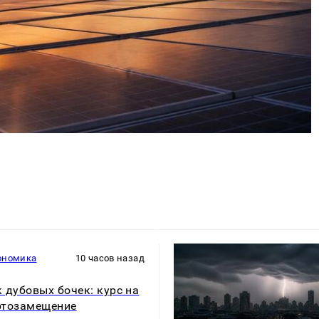
ономика
10 часов назад
 дубовых бочек: курс на
ртозамещение