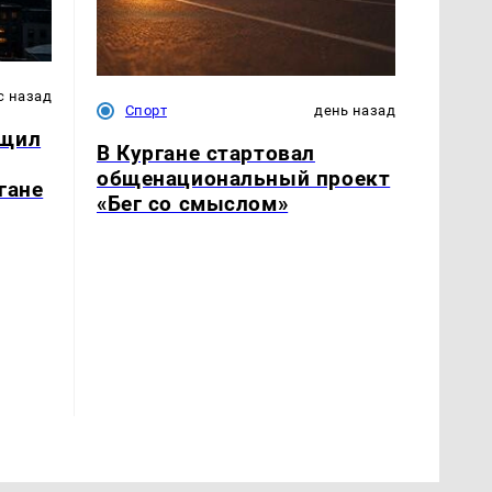
с назад
Спорт
день назад
бщил
В Кургане стартовал
общенациональный проект
гане
«Бег со смыслом»