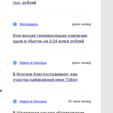
тыс. рублей
Экономика
день назад
Курганская генерирующая компания
ушла в убыток на 0,24 млрд рублей
Новости Кургана
день назад
е
В Кургане благоустраивают два
участка набережной реки Тобол
и
Новости Кургана
22 часа назад
В Шадринске начали обследование