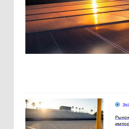
Эк
Рынок
импо