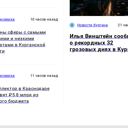
ономика
10 часов назад
Новости Кургана
21 ча
ны сферы с самыми
Илья Винштейн соо
ими и низкими
о рекордных 32
атами в Курганской
грозовых днях в Кур
ти
ономика
11 часов назад
ллектор в Краснодаре
вят ₽5,8 млрд из
ого бюджета