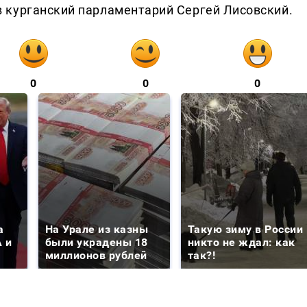
 курганский парламентарий Сергей Лисовский.
0
0
0
а
На Урале из казны
Такую зиму в России
 и
были украдены 18
никто не ждал: как
миллионов рублей
так?!