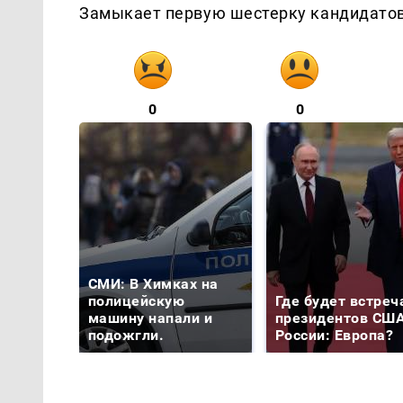
Замыкает первую шестерку кандидатов
0
0
СМИ: В Химках на
полицейскую
Где будет встреч
машину напали и
президентов США
подожгли.
России: Европа?