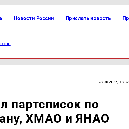
а
Новости России
Прислать новость
Пр
есное
28.06.2026, 18:32
л партсписок по
ану, ХМАО и ЯНАО