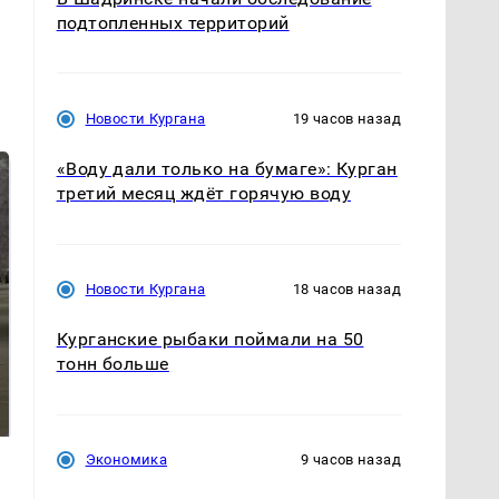
подтопленных территорий
Новости Кургана
19 часов назад
«Воду дали только на бумаге»: Курган
третий месяц ждёт горячую воду
Новости Кургана
18 часов назад
Курганские рыбаки поймали на 50
тонн больше
Не ешьте эту
Как выглядит место
готовую еду из
крушение вертолета на
магазина: список
Кавказе: смотреть
Экономика
9 часов назад