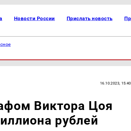
а
Новости России
Прислать новость
Пр
есное
16.10.2023, 15:40
рафом Виктора Цоя
миллиона рублей