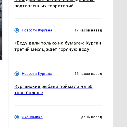
подтопленных территорий
Новости Кургана
17 часов назад
«Воду дали только на бумаге»: Курган
Не ешьте эту
В ОАЭ произошло
готовую еду из
жестокое убийство
третий месяц ждёт горячую воду
магазина: список
криптомиллионера
Новости Кургана
16 часов назад
Курганские рыбаки поймали на 50
тонн больше
Экономика
день назад