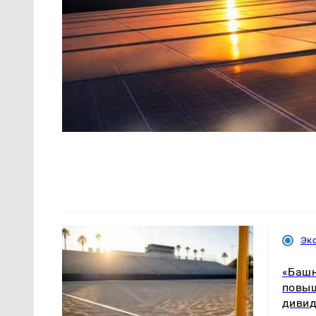
Эк
«Башн
повыш
диви