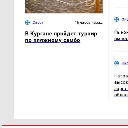
Эк
Спорт
16 часов назад
Рынок
В Кургане пройдет турнир
импо
по пляжному самбо
Эк
Назва
высок
зарпл
облас