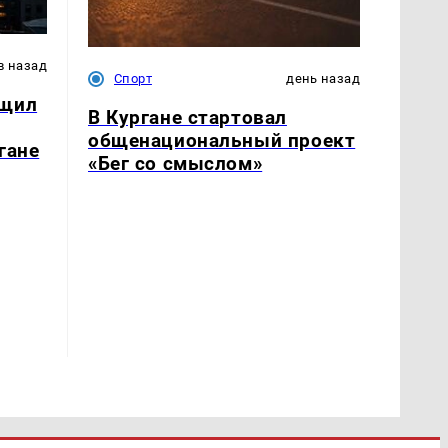
в назад
Спорт
день назад
бщил
В Кургане стартовал
общенациональный проект
гане
«Бег со смыслом»