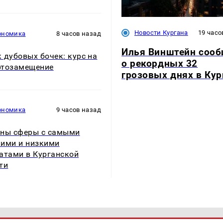
Новости Кургана
19 часо
ономика
8 часов назад
Илья Винштейн соо
 дубовых бочек: курс на
о рекордных 32
ртозамещение
грозовых днях в Кур
ономика
9 часов назад
ны сферы с самыми
ими и низкими
атами в Курганской
ти