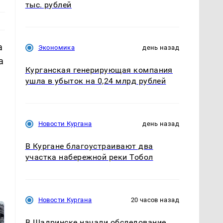
тыс. рублей
а
Экономика
день назад
а
Курганская генерирующая компания
ушла в убыток на 0,24 млрд рублей
Новости Кургана
день назад
В Кургане благоустраивают два
участка набережной реки Тобол
Новости Кургана
20 часов назад
В Шадринске начали обследование