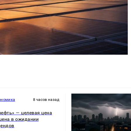
ономика
8 часов назад
ефть» — целевая цена
ена в ожидании
дендов