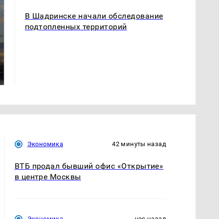
В Шадринске начали обследование
подтопленных территорий
СМИ: В Химках на
полицейскую
В магазинах России
машину напали и
ажиотаж из-за этого
подожгли.
продукта: что купить?
Экономика
42 минуты назад
ВТБ продал бывший офис «Открытие»
в центре Москвы
Экономика
час назад