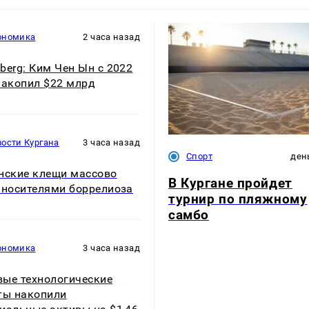
ономика
2 часа назад
berg: Ким Чен Ын с 2022
накопил $22 млрд
ости Кургана
3 часа назад
Спорт
ден
нские клещи массово
В Кургане пройдет
 носителями боррелиоза
турнир по пляжному
самбо
ономика
3 часа назад
ые технологические
ты накопили