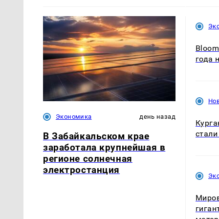
Эк
Bloom
года 
Нов
Экономика
день назад
Курга
стали
В Забайкальском крае
заработала крупнейшая в
регионе солнечная
электростанция
Эк
Миров
гиган