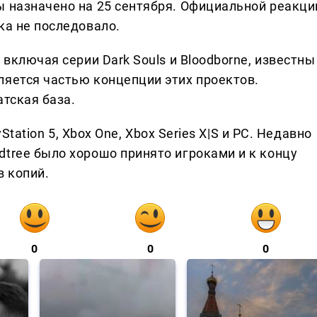
ы назначено на 25 сентября. Официальной реакци
ка не последовало.
 включая серии Dark Souls и Bloodborne, известны
ляется частью концепции этих проектов.
атская база.
yStation 5, Xbox One, Xbox Series X|S и PC. Недавно
dtree было хорошо принято игроками и к концу
 копий.
0
0
0