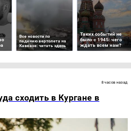
Таких событий не
Все новости по
во
было с 1945: чего
падению вертолета на
ра
ждать всем нам?
Кавказе: читать здесь
8 часов назад
уда сходить в Кургане в