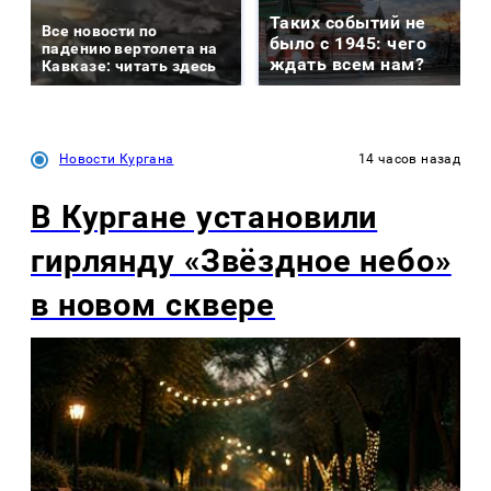
Таких событий не
Все новости по
было с 1945: чего
падению вертолета на
ждать всем нам?
Кавказе: читать здесь
Новости Кургана
14 часов назад
В Кургане установили
гирлянду «Звёздное небо»
в новом сквере