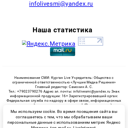
infolivesmi@yandex.ru
Наша статистика
Наименование СМИ: Курган Live Учредитель: Общество с
ограниченной ответственностью «Лучшие Медиа Решения»
Главный редактор: Самохин А. С.
Тел.: +79023790276 Адрес эл. почты: infolivesmi@yandex.ru Знак
информационной продукции: 16+ Зарегистрировавший орган:
Федеральная служба по надзору в сфере связи, информационных
технологий и массовых коммуникаций (Роскомнадзор)
Регистрационный номер СМИ ЭЛ № ФС 77 - 82535 от 21.01.2022
Мы используем cookie. Во время посещения сайта вы
соглашаетесь с тем, что мы обрабатываем ваши
персональные данные с использованием метрик Яндекс
Метрика, top.mail.ru, LiveInternet.