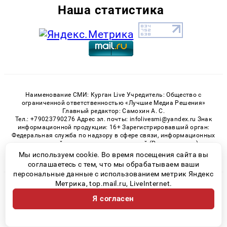
Наша статистика
Наименование СМИ: Курган Live Учредитель: Общество с
ограниченной ответственностью «Лучшие Медиа Решения»
Главный редактор: Самохин А. С.
Тел.: +79023790276 Адрес эл. почты: infolivesmi@yandex.ru Знак
информационной продукции: 16+ Зарегистрировавший орган:
Федеральная служба по надзору в сфере связи, информационных
технологий и массовых коммуникаций (Роскомнадзор)
Регистрационный номер СМИ ЭЛ № ФС 77 - 82535 от 21.01.2022
Мы используем cookie. Во время посещения сайта вы
соглашаетесь с тем, что мы обрабатываем ваши
персональные данные с использованием метрик Яндекс
Метрика, top.mail.ru, LiveInternet.
© 2026 «Kurgan-Live» | Все права защищены
Я согласен
Возрастная категория сайта 16+
Политика конфиденциальности