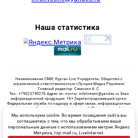
Наша статистика
Наименование СМИ: Курган Live Учредитель: Общество с
ограниченной ответственностью «Лучшие Медиа Решения»
Главный редактор: Самохин А. С.
Тел.: +79023790276 Адрес эл. почты: infolivesmi@yandex.ru Знак
информационной продукции: 16+ Зарегистрировавший орган:
Федеральная служба по надзору в сфере связи, информационных
технологий и массовых коммуникаций (Роскомнадзор)
Регистрационный номер СМИ ЭЛ № ФС 77 - 82535 от 21.01.2022
Мы используем cookie. Во время посещения сайта вы
соглашаетесь с тем, что мы обрабатываем ваши
персональные данные с использованием метрик Яндекс
Метрика, top.mail.ru, LiveInternet.
© 2026 «Kurgan-Live» | Все права защищены