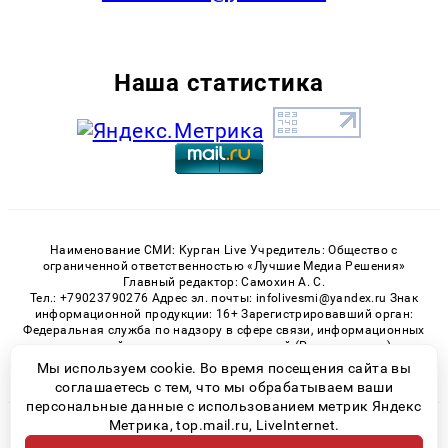
Наша статистика
Наименование СМИ: Курган Live Учредитель: Общество с
ограниченной ответственностью «Лучшие Медиа Решения»
Главный редактор: Самохин А. С.
Тел.: +79023790276 Адрес эл. почты: infolivesmi@yandex.ru Знак
информационной продукции: 16+ Зарегистрировавший орган:
Федеральная служба по надзору в сфере связи, информационных
технологий и массовых коммуникаций (Роскомнадзор)
Регистрационный номер СМИ ЭЛ № ФС 77 - 82535 от 21.01.2022
Мы используем cookie. Во время посещения сайта вы
соглашаетесь с тем, что мы обрабатываем ваши
персональные данные с использованием метрик Яндекс
Метрика, top.mail.ru, LiveInternet.
© 2026 «Kurgan-Live» | Все права защищены