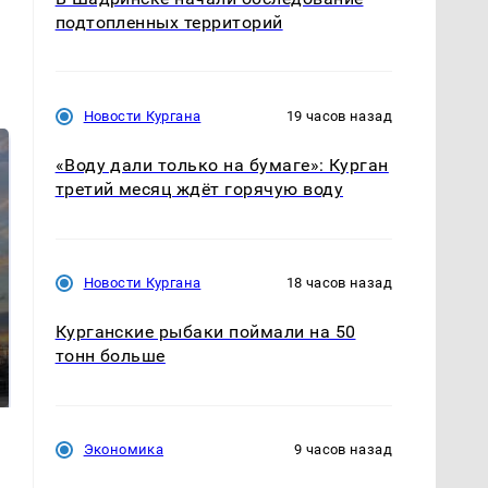
подтопленных территорий
Новости Кургана
19 часов назад
«Воду дали только на бумаге»: Курган
третий месяц ждёт горячую воду
Новости Кургана
18 часов назад
СМИ: В Химках на
Курганские рыбаки поймали на 50
полицейскую
В магазинах России
тонн больше
машину напали и
ажиотаж из-за этого
подожгли.
продукта: что купить?
Экономика
9 часов назад