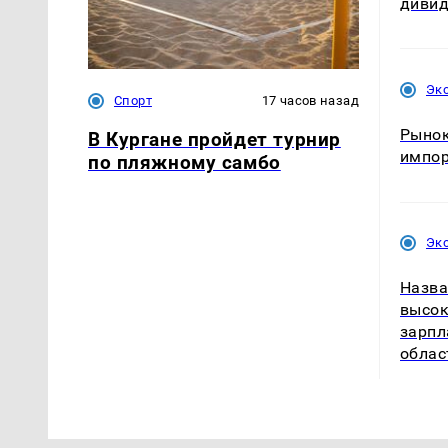
диви
Эк
Спорт
17 часов назад
Рынок
В Кургане пройдет турнир
импо
по пляжному самбо
Эк
Назва
высок
зарпл
облас