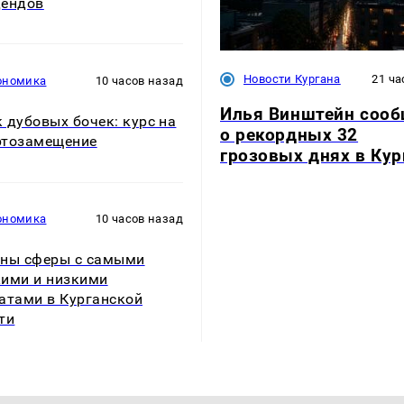
дендов
Новости Кургана
21 ча
ономика
10 часов назад
Илья Винштейн соо
 дубовых бочек: курс на
о рекордных 32
ртозамещение
грозовых днях в Кур
ономика
10 часов назад
ны сферы с самыми
ими и низкими
атами в Курганской
ти