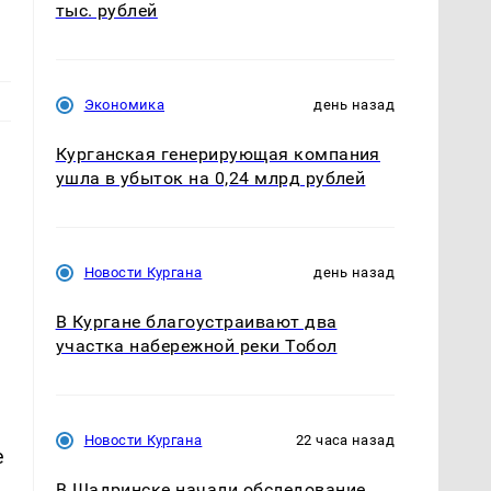
тыс. рублей
Экономика
день назад
Курганская генерирующая компания
ушла в убыток на 0,24 млрд рублей
Новости Кургана
день назад
В Кургане благоустраивают два
участка набережной реки Тобол
Новости Кургана
22 часа назад
е
В Шадринске начали обследование