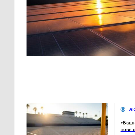
Эк
«Башн
повыш