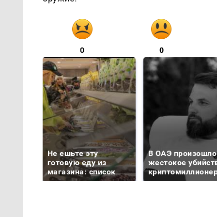
0
0
Не ешьте эту
В ОАЭ произошло
готовую еду из
жестокое убийст
магазина: список
криптомиллионе