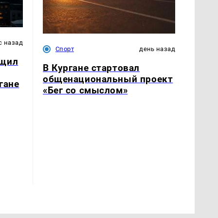
с назад
Спорт
день назад
бщил
В Кургане стартовал
общенациональный проект
гане
«Бег со смыслом»