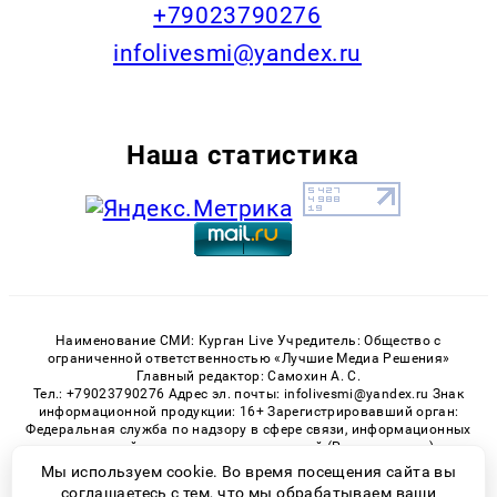
+79023790276
infolivesmi@yandex.ru
Наша статистика
Наименование СМИ: Курган Live Учредитель: Общество с
ограниченной ответственностью «Лучшие Медиа Решения»
Главный редактор: Самохин А. С.
Тел.: +79023790276 Адрес эл. почты: infolivesmi@yandex.ru Знак
информационной продукции: 16+ Зарегистрировавший орган:
Федеральная служба по надзору в сфере связи, информационных
технологий и массовых коммуникаций (Роскомнадзор)
Регистрационный номер СМИ ЭЛ № ФС 77 - 82535 от 21.01.2022
Мы используем cookie. Во время посещения сайта вы
соглашаетесь с тем, что мы обрабатываем ваши