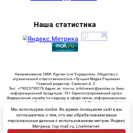
Наша статистика
Наименование СМИ: Курган Live Учредитель: Общество с
ограниченной ответственностью «Лучшие Медиа Решения»
Главный редактор: Самохин А. С.
Тел.: +79023790276 Адрес эл. почты: infolivesmi@yandex.ru Знак
информационной продукции: 16+ Зарегистрировавший орган:
Федеральная служба по надзору в сфере связи, информационных
технологий и массовых коммуникаций (Роскомнадзор)
Регистрационный номер СМИ ЭЛ № ФС 77 - 82535 от 21.01.2022
Мы используем cookie. Во время посещения сайта вы
соглашаетесь с тем, что мы обрабатываем ваши
персональные данные с использованием метрик Яндекс
Метрика, top.mail.ru, LiveInternet.
© 2026 «Kurgan-Live» | Все права защищены