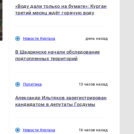
«Воду дали только на бумаге»: Курган
третий месяц ждёт горячую воду
В ОАЭ произошло
Все новости по
жестокое убийство
падению вертолета на
криптомиллионера
Кавказе: читать здесь
Новости Кургана
день назад
В Шадринске начали обследование
подтопленных территорий
Политика
13 часов назад
Александр Ильтяков зарегистрирован
кандидатом в депутаты Госдумы
Новости Кургана
16 часов назад