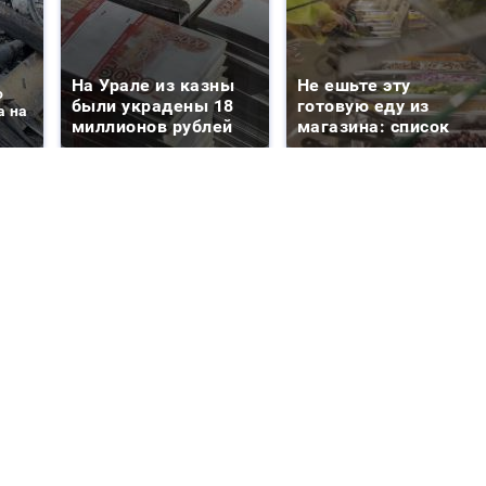
На Урале из казны
Не ешьте эту
о
были украдены 18
готовую еду из
а на
миллионов рублей
магазина: список