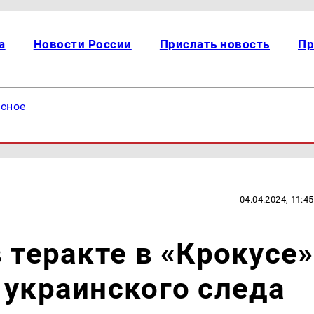
а
Новости России
Прислать новость
Пр
есное
04.04.2024, 11:45
 теракте в «Крокусе»
 украинского следа