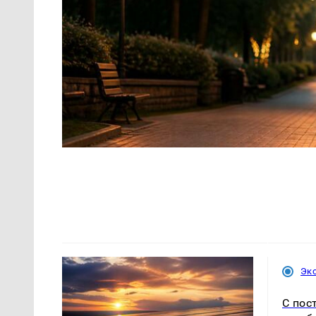
Эк
С пос