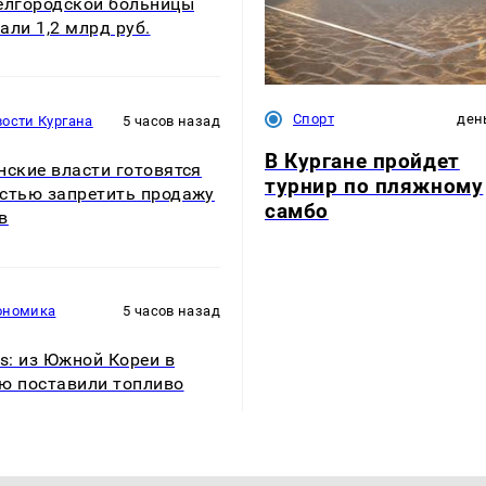
елгородской больницы
али 1,2 млрд руб.
Спорт
ден
ости Кургана
5 часов назад
В Кургане пройдет
нские власти готовятся
турнир по пляжному
стью запретить продажу
самбо
в
ономика
5 часов назад
rs: из Южной Кореи в
ю поставили топливо