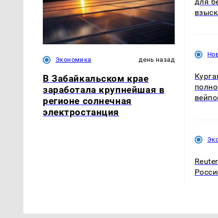
для б
взыск
Нов
Экономика
день назад
Курга
В Забайкальском крае
полно
заработала крупнейшая в
вейпо
регионе солнечная
электростанция
Эк
Reute
Росси