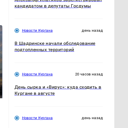
кандидатом в депутаты Госдумы
Новости Кургана
день назад
В Шадринске начали обследование
подтопленных территорий
Новости Кургана
20 часов назад
СМИ: В Химках на
полицейскую
В магазинах России
День сырка и «Вирус»: куда сходить в
машину напали и
ажиотаж из-за этого
подожгли.
Кургане в августе
продукта: что купить?
Новости Кургана
день назад