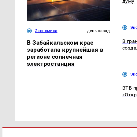
думу
Эк
Экономика
день назад
В гра
В Забайкальском крае
созда
заработала крупнейшая в
регионе солнечная
электростанция
Эк
ВТБ п
«Откр