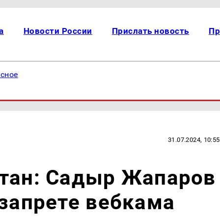
а
Новости России
Прислать новость
Пр
есное
31.07.2024, 10:55
стан: Садыр Жапаров
 запрете вебкама