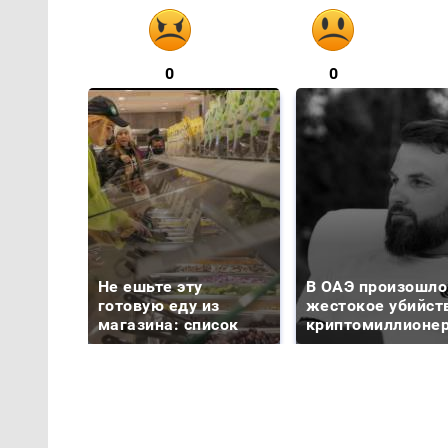
0
0
Не ешьте эту
В ОАЭ произошло
готовую еду из
жестокое убийст
магазина: список
криптомиллионе