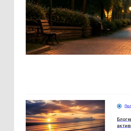
По
Блоге
актив