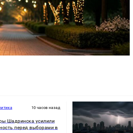
литика
10 часов назад
ры Шадринска усилили
ность перед выборами в