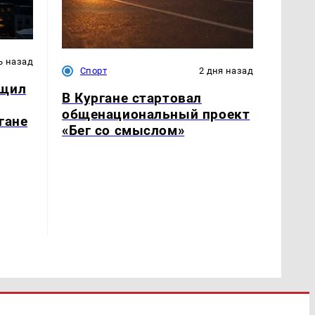
ь назад
Спорт
2 дня назад
бщил
В Кургане стартовал
общенациональный проект
гане
«Бег со смыслом»