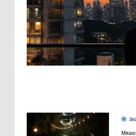
Эк
Мишу