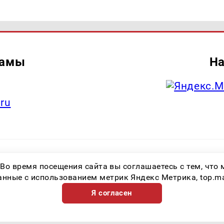
ламы
На
.ru
итель: Общество с ограниченной ответственностью «Лучшие Медиа Реше
 Во время посещения сайта вы соглашаетесь с тем, чт
.ru Знак информационной продукции: 16+ Зарегистрировавший орган: Феде
х коммуникаций (Роскомнадзор) Регистрационный номер СМИ ЭЛ № ФС 77 
ные с использованием метрик Яндекс Метрика, top.mail.
Я согласен
Возрастная категория сайта 16+