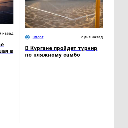
я назад
Спорт
2 дня назад
ае
В Кургане пройдет турнир
шая в
по пляжному самбо