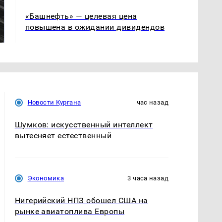
Не ешьте эту
В ОАЭ произошло
«Башнефть» — целевая цена
готовую еду из
жестокое убийство
повышена в ожидании дивидендов
магазина: список
криптомиллионера
Новости Кургана
час назад
Шумков: искусственный интеллект
вытесняет естественный
Экономика
3 часа назад
Нигерийский НПЗ обошел США на
рынке авиатоплива Европы