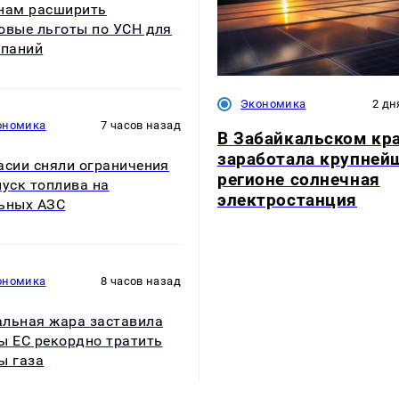
нам расширить
овые льготы по УСН для
мпаний
Экономика
2 дн
ономика
7 часов назад
В Забайкальском кр
заработала крупней
асии сняли ограничения
регионе солнечная
пуск топлива на
электростанция
ьных АЗС
ономика
8 часов назад
льная жара заставила
ы ЕС рекордно тратить
ы газа