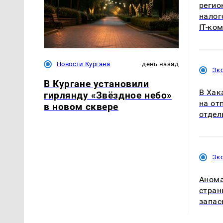
регио
налог
IT-ко
Новости Кургана
день назад
Эк
В Кургане установили
В Хак
гирлянду «Звёздное небо»
на от
в новом сквере
отдел
Эк
Анома
стран
запас