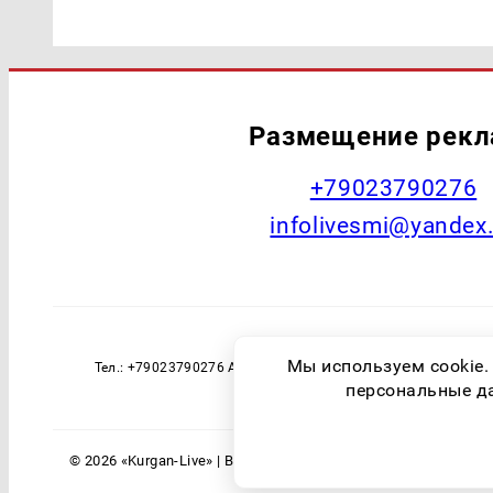
Размещение рек
+79023790276
infolivesmi@yandex
Наименование СМИ: Курган Live Учред
Мы используем cookie.
Тел.: +79023790276 Адрес эл. почты: infolivesmi@yandex
технологий и массовы
персональные дан
© 2026 «Kurgan-Live» | Все права защищены