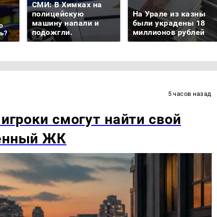
СМИ: В Химках на
полицейскую
На Урале из казны
машину напали и
были украдены 18
о
подожгли.
миллионов рублей
ть?
5 часов назад
 игроки смогут найти свой
венный ЖК