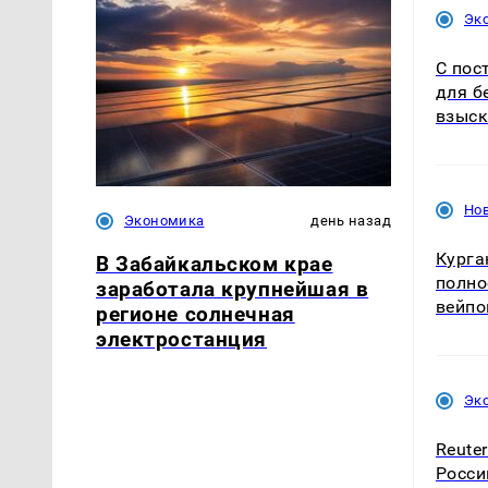
Эк
С пос
для б
взыск
Нов
Экономика
день назад
Курга
В Забайкальском крае
полно
заработала крупнейшая в
вейпо
регионе солнечная
электростанция
Эк
Reute
Росси