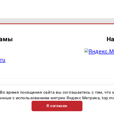
ламы
На
.ru
итель: Общество с ограниченной ответственностью «Лучшие Медиа Реше
 Во время посещения сайта вы соглашаетесь с тем, чт
.ru Знак информационной продукции: 16+ Зарегистрировавший орган: Феде
х коммуникаций (Роскомнадзор) Регистрационный номер СМИ ЭЛ № ФС 77 
ные с использованием метрик Яндекс Метрика, top.mail.
Я согласен