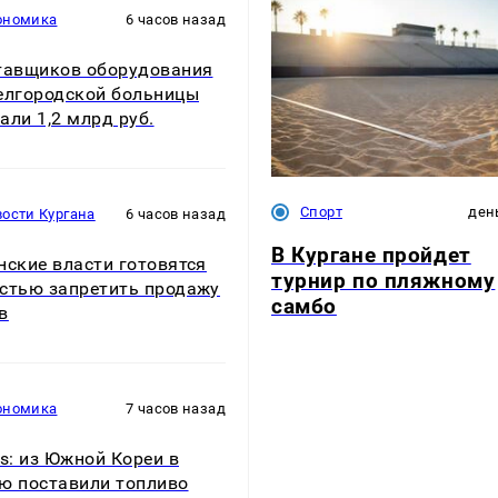
ономика
6 часов назад
тавщиков оборудования
елгородской больницы
али 1,2 млрд руб.
Спорт
ден
ости Кургана
6 часов назад
В Кургане пройдет
нские власти готовятся
турнир по пляжному
стью запретить продажу
самбо
в
ономика
7 часов назад
rs: из Южной Кореи в
ю поставили топливо