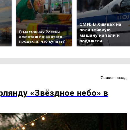
СМИ: В Химках на
е
полицейскую
В магазинах России
о
машину напали и
ажиотаж из-за этого
подожгли.
продукта: что купить?
7 часов назад
рлянду «Звёздное небо» в