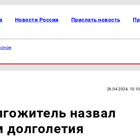
а
Новости России
Прислать новость
Пр
есное
26.04.2024, 10:10
лгожитель назвал
м долголетия