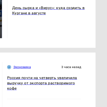
День сырка и «Вирус»: куда сходить в
Кургане в августе
Где будет встреча
Такую зиму в России
президентов США и
никто не ждал: как
России: Европа?
так?!
Экономика
3 часа назад
Россия почти на четверть увеличила
выручку от экспорта растворимого
кофе