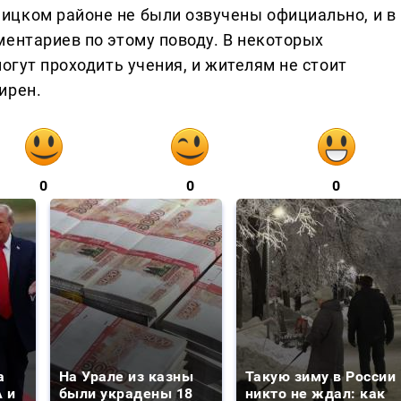
ицком районе не были озвучены официально, и в
ментариев по этому поводу. В некоторых
огут проходить учения, и жителям не стоит
ирен.
0
0
0
а
На Урале из казны
Такую зиму в России
 и
были украдены 18
никто не ждал: как