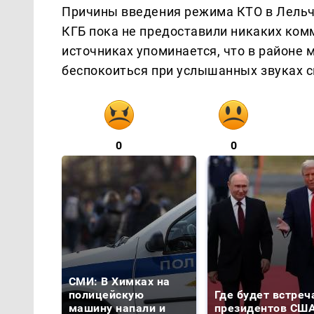
Причины введения режима КТО в Лельч
КГБ пока не предоставили никаких ком
источниках упоминается, что в районе м
беспокоиться при услышанных звуках с
0
0
СМИ: В Химках на
полицейскую
Где будет встреч
машину напали и
президентов США