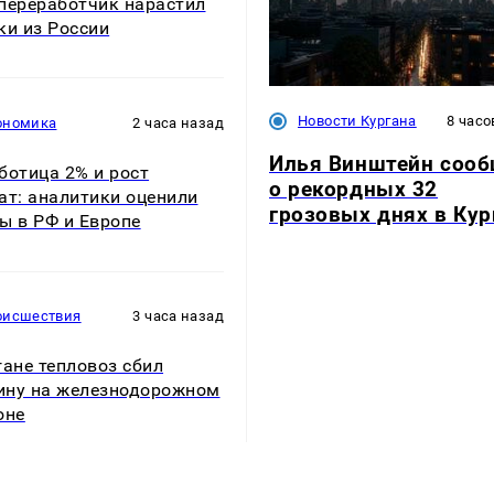
переработчик нарастил
ки из России
Новости Кургана
8 часо
ономика
2 часа назад
Илья Винштейн соо
ботица 2% и рост
о рекордных 32
ат: аналитики оценили
грозовых днях в Кур
ы в РФ и Европе
оисшествия
3 часа назад
гане тепловоз сбил
ну на железнодорожном
оне