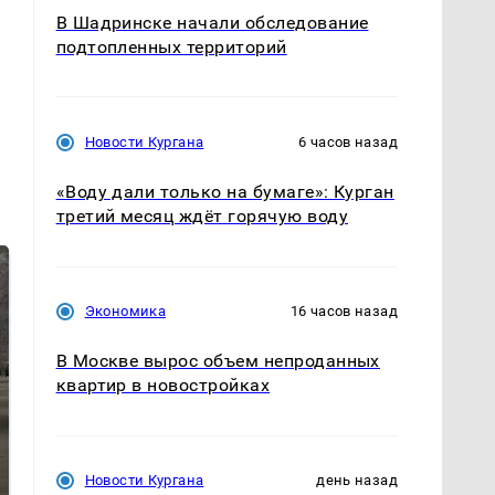
В Шадринске начали обследование
подтопленных территорий
Новости Кургана
6 часов назад
«Воду дали только на бумаге»: Курган
третий месяц ждёт горячую воду
Экономика
16 часов назад
В Москве вырос объем непроданных
квартир в новостройках
Не ешьте эту
Как выглядит место
Новости Кургана
день назад
готовую еду из
крушение вертолета на