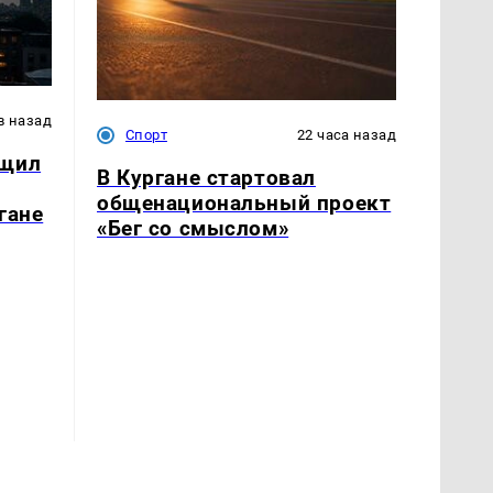
в назад
Спорт
22 часа назад
бщил
В Кургане стартовал
общенациональный проект
гане
«Бег со смыслом»