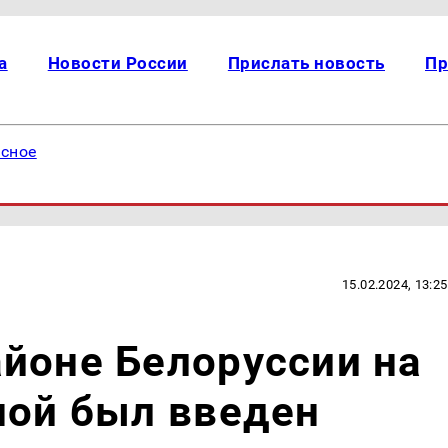
а
Новости России
Прислать новость
Пр
есное
15.02.2024, 13:25
йоне Белоруссии на
ной был введен