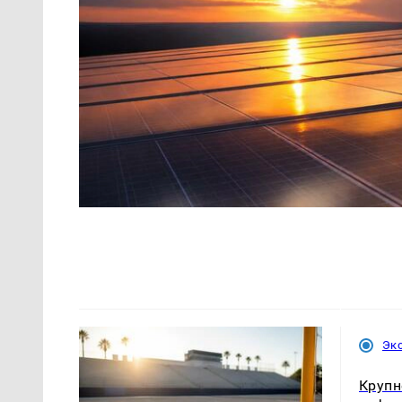
Эк
Крупн