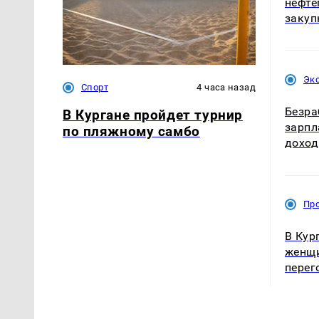
нефте
закуп
Эк
Спорт
4 часа назад
Безра
В Кургане пройдет турнир
зарпл
по пляжному самбо
доход
Пр
В Кур
женщи
перег