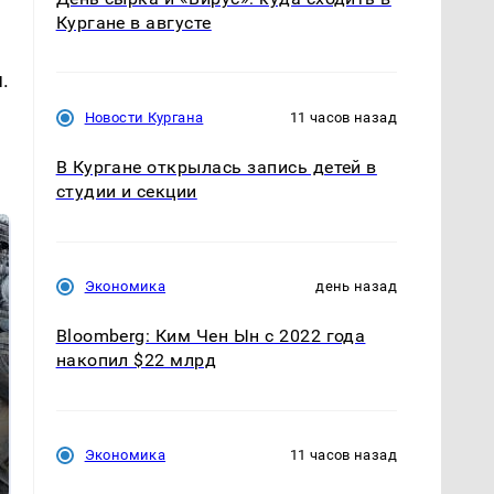
Кургане в августе
.
Новости Кургана
11 часов назад
В Кургане открылась запись детей в
студии и секции
Экономика
день назад
Bloomberg: Ким Чен Ын с 2022 года
накопил $22 млрд
Не ешьте эту
В ОАЭ произошло
готовую еду из
жестокое убийство
Экономика
11 часов назад
магазина: список
криптомиллионера