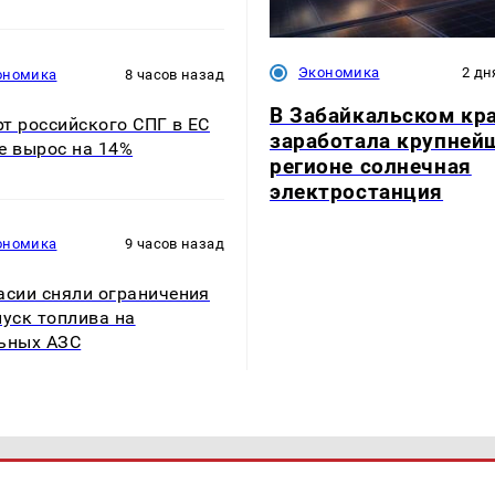
Экономика
2 дн
ономика
8 часов назад
В Забайкальском кр
т российского СПГ в ЕС
заработала крупней
е вырос на 14%
регионе солнечная
электростанция
ономика
9 часов назад
асии сняли ограничения
пуск топлива на
ьных АЗС