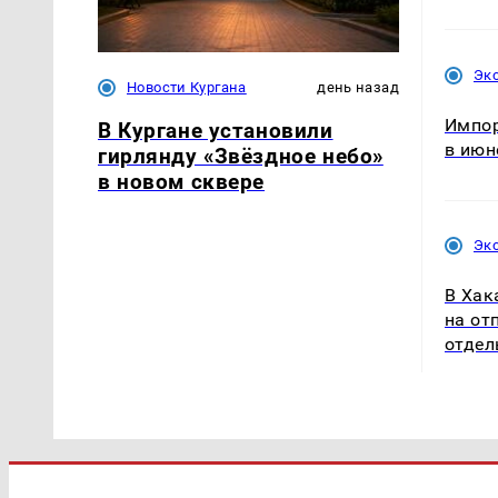
Эк
Новости Кургана
день назад
Импор
В Кургане установили
в июн
гирлянду «Звёздное небо»
в новом сквере
Эк
В Хак
на от
отдел