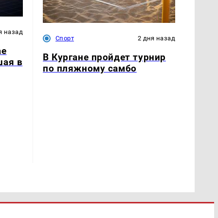
я назад
Спорт
2 дня назад
ае
В Кургане пройдет турнир
шая в
по пляжному самбо