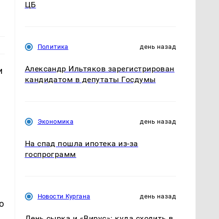
ЦБ
Политика
день назад
Александр Ильтяков зарегистрирован
и
кандидатом в депутаты Госдумы
Экономика
день назад
На спад пошла ипотека из-за
госпрограмм
Новости Кургана
день назад
о
День сырка и «Вирус»: куда сходить в