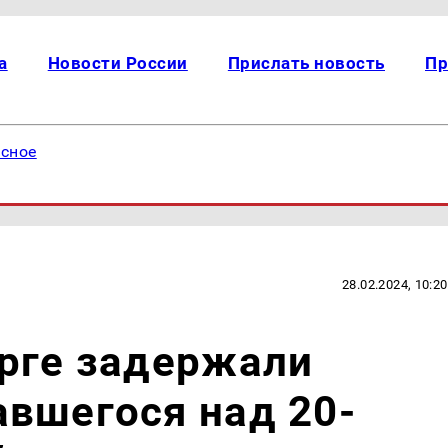
а
Новости России
Прислать новость
Пр
есное
28.02.2024, 10:20
урге задержали
вшегося над 20-