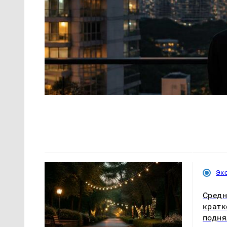
Эк
Средн
крат
подня