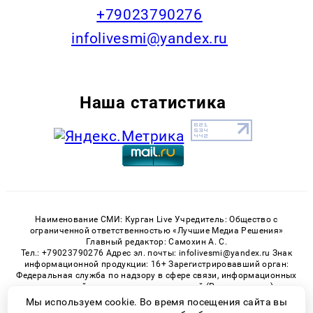
+79023790276
infolivesmi@yandex.ru
Наша статистика
Наименование СМИ: Курган Live Учредитель: Общество с
ограниченной ответственностью «Лучшие Медиа Решения»
Главный редактор: Самохин А. С.
Тел.: +79023790276 Адрес эл. почты: infolivesmi@yandex.ru Знак
информационной продукции: 16+ Зарегистрировавший орган:
Федеральная служба по надзору в сфере связи, информационных
технологий и массовых коммуникаций (Роскомнадзор)
Регистрационный номер СМИ ЭЛ № ФС 77 - 82535 от 21.01.2022
Мы используем cookie. Во время посещения сайта вы