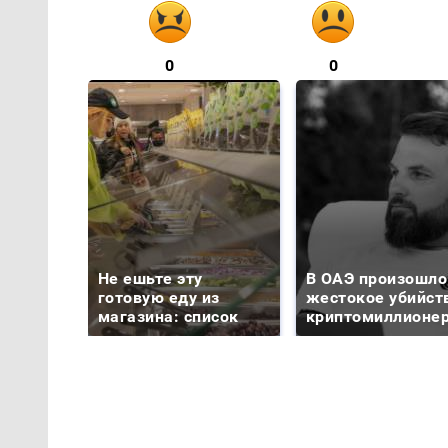
0
0
Не ешьте эту
В ОАЭ произошло
готовую еду из
жестокое убийст
магазина: список
криптомиллионе