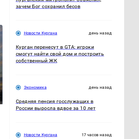
зачем Бог сохранил бесов
Новости Кургана
день назад
Курган перенесут в GTA: игроки
смогут найти свой дом и построить
собственный ЖК
СМИ: В Химках на
полицейскую
Экономика
день назад
В магазинах России
машину напали и
ажиотаж из-за этого
подожгли.
продукта: что купить?
Средняя пенсия госслужащих в
России выросла вдвое за 10 лет
Новости Кургана
17 часов назад