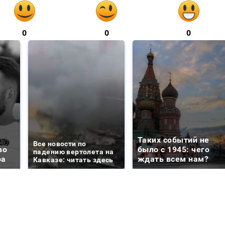
0
0
0
Таких событий не
Все новости по
во
было с 1945: чего
падению вертолета на
ра
ждать всем нам?
Кавказе: читать здесь