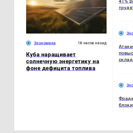
41% р
трудя
Эк
Экономика
18 часов назад
Атаки
повыс
Куба наращивает
склад
солнечную энергетику на
фоне дефицита топлива
Эк
Фрадк
блоки