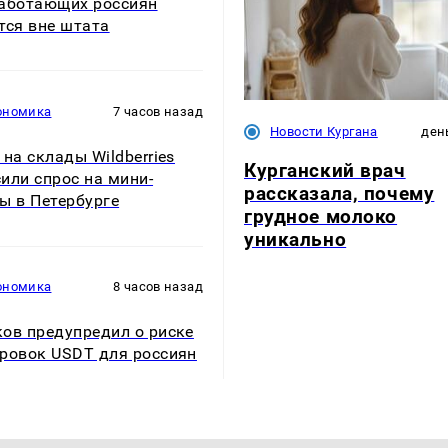
аботающих россиян
тся вне штата
ономика
7 часов назад
Новости Кургана
ден
 на склады Wildberries
Курганский врач
или спрос на мини-
рассказала, почему
ы в Петербурге
грудное молоко
уникально
ономика
8 часов назад
ов предупредил о риске
ровок USDT для россиян