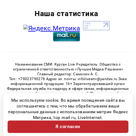
Наша статистика
Наименование СМИ: Курган Live Учредитель: Общество с
ограниченной ответственностью «Лучшие Медиа Решения»
Главный редактор: Самохин А. С.
Тел.: +79023790276 Адрес эл. почты: infolivesmi@yandex.ru Знак
информационной продукции: 16+ Зарегистрировавший орган:
Федеральная служба по надзору в сфере связи, информационных
технологий и массовых коммуникаций (Роскомнадзор)
Регистрационный номер СМИ ЭЛ № ФС 77 - 82535 от 21.01.2022
Мы используем cookie. Во время посещения сайта вы
соглашаетесь с тем, что мы обрабатываем ваши
персональные данные с использованием метрик Яндекс
Метрика, top.mail.ru, LiveInternet.
© 2026 «Kurgan-Live» | Все права защищены
Я согласен
Возрастная категория сайта 16+
Политика конфиденциальности