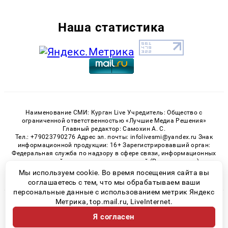
Наша статистика
Наименование СМИ: Курган Live Учредитель: Общество с
ограниченной ответственностью «Лучшие Медиа Решения»
Главный редактор: Самохин А. С.
Тел.: +79023790276 Адрес эл. почты: infolivesmi@yandex.ru Знак
информационной продукции: 16+ Зарегистрировавший орган:
Федеральная служба по надзору в сфере связи, информационных
технологий и массовых коммуникаций (Роскомнадзор)
Регистрационный номер СМИ ЭЛ № ФС 77 - 82535 от 21.01.2022
Мы используем cookie. Во время посещения сайта вы
соглашаетесь с тем, что мы обрабатываем ваши
персональные данные с использованием метрик Яндекс
Метрика, top.mail.ru, LiveInternet.
© 2026 «Kurgan-Live» | Все права защищены
Я согласен
Возрастная категория сайта 16+