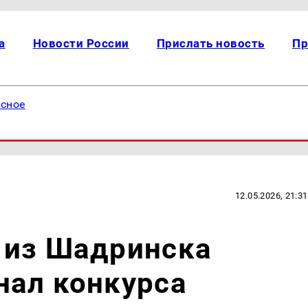
а
Новости России
Прислать новость
Пр
есное
12.05.2026, 21:31
 из Шадринска
нал конкурса