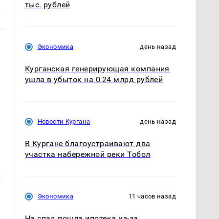
тыс. рублей
Экономика
день назад
Курганская генерирующая компания
ушла в убыток на 0,24 млрд рублей
Новости Кургана
день назад
В Кургане благоустраивают два
участка набережной реки Тобол
х
Экономика
11 часов назад
На спад пошла ипотека из-за