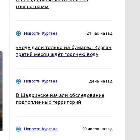
госпрограмм
Новости Кургана
21 час назад
«Воду дали только на бумаге»: Курган
третий месяц ждёт горячую воду
Новости Кургана
день назад
В Шадринске начали обследование
подтопленных территорий
СМИ: В Химках на
полицейскую
В магазинах России
машину напали и
ажиотаж из-за этого
подожгли.
продукта: что купить?
Новости Кургана
20 часов назад