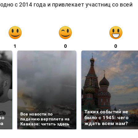
дно с 2014 года и привлекает участниц со всей
1
0
0
Таких событий не
Все новости по
во
было с 1945: чего
падению вертолета на
ра
ждать всем нам?
Кавказе: читать здесь