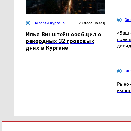
Эк
Новости Кургана
23 часа назад
«Башн
Илья Винштейн сообщил о
повыш
рекордных 32 грозовых
диви
днях в Кургане
Эк
Рынок
импо