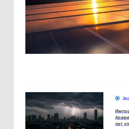
Эк
Импор
Арави
лет у