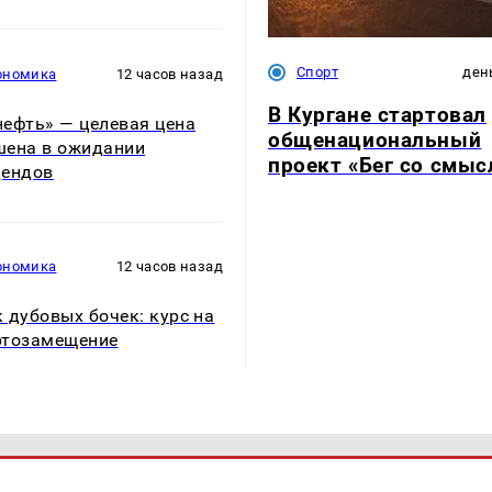
Спорт
ден
ономика
12 часов назад
В Кургане стартовал
ефть» — целевая цена
общенациональный
ена в ожидании
проект «Бег со смы
дендов
ономика
12 часов назад
 дубовых бочек: курс на
ртозамещение