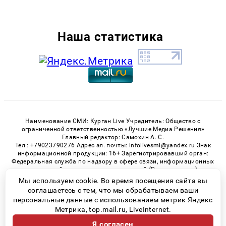
Наша статистика
Наименование СМИ: Курган Live Учредитель: Общество с
ограниченной ответственностью «Лучшие Медиа Решения»
Главный редактор: Самохин А. С.
Тел.: +79023790276 Адрес эл. почты: infolivesmi@yandex.ru Знак
информационной продукции: 16+ Зарегистрировавший орган:
Федеральная служба по надзору в сфере связи, информационных
технологий и массовых коммуникаций (Роскомнадзор)
Регистрационный номер СМИ ЭЛ № ФС 77 - 82535 от 21.01.2022
Мы используем cookie. Во время посещения сайта вы
соглашаетесь с тем, что мы обрабатываем ваши
персональные данные с использованием метрик Яндекс
Метрика, top.mail.ru, LiveInternet.
© 2026 «Kurgan-Live» | Все права защищены
Я согласен
Возрастная категория сайта 16+