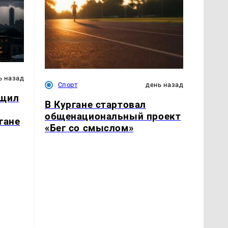
ь назад
Спорт
день назад
бщил
В Кургане стартовал
общенациональный проект
гане
«Бег со смыслом»