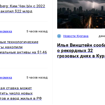
berg: Ким Чен Ын с 2022
накопил $22 млрд
ономика
5 часов назад
Новости Кургана
ден
ые технологические
Илья Винштейн соо
ты накопили
о рекордных 32
иальные активы на $1,46
грозовых днях в Кур
ономика
5 часов назад
ая ставка может
тить число новых
тов и ввод жилья в РФ