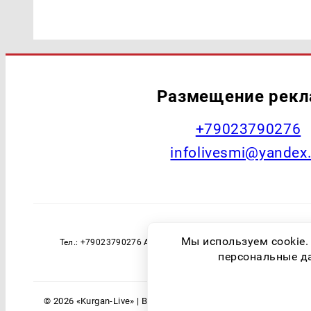
Размещение рек
+79023790276
infolivesmi@yandex
Наименование СМИ: Курган Live Учред
Мы используем cookie.
Тел.: +79023790276 Адрес эл. почты: infolivesmi@yandex
технологий и массовы
персональные дан
© 2026 «Kurgan-Live» | Все права защищены