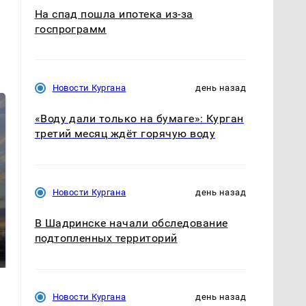
На спад пошла ипотека из-за
госпрограмм
Новости Кургана
день назад
«Воду дали только на бумаге»: Курган
третий месяц ждёт горячую воду
Новости Кургана
день назад
СМИ: В Химках на
В Шадринске начали обследование
полицейскую
В магазинах России
подтопленных территорий
машину напали и
ажиотаж из-за этого
подожгли.
продукта: что купить?
Новости Кургана
день назад