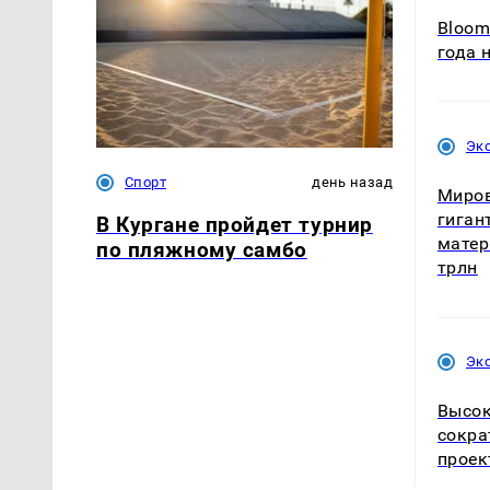
Bloom
года 
Эк
Спорт
день назад
Миров
гиган
В Кургане пройдет турнир
матер
по пляжному самбо
трлн
Эк
Высок
сокра
проек