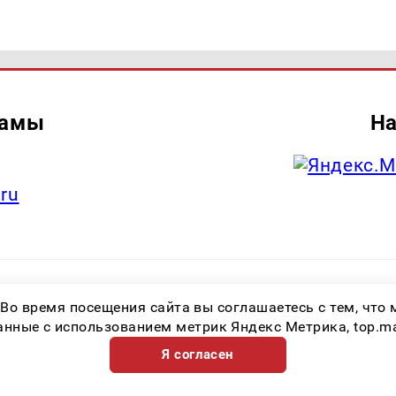
ламы
На
.ru
итель: Общество с ограниченной ответственностью «Лучшие Медиа Реше
 Во время посещения сайта вы соглашаетесь с тем, чт
.ru Знак информационной продукции: 16+ Зарегистрировавший орган: Феде
х коммуникаций (Роскомнадзор) Регистрационный номер СМИ ЭЛ № ФС 77 
ные с использованием метрик Яндекс Метрика, top.mail.
Я согласен
Возрастная категория сайта 16+