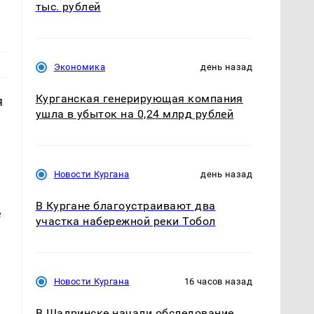
тыс. рублей
Экономика
день назад
Курганская генерирующая компания
я
ушла в убыток на 0,24 млрд рублей
Новости Кургана
день назад
В Кургане благоустраивают два
е
участка набережной реки Тобол
Новости Кургана
16 часов назад
В Шадринске начали обследование