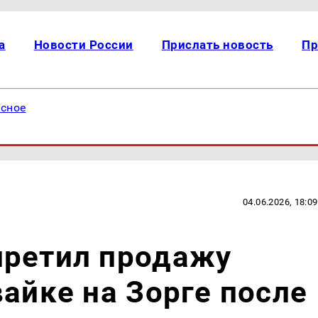
а
Новости России
Прислать новость
Пр
есное
04.06.2026, 18:09
претил продажу
вайке на Зорге после