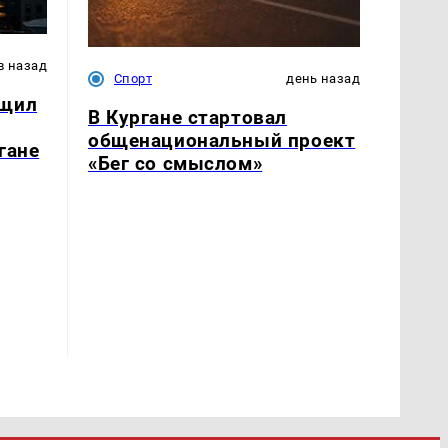
в назад
Спорт
день назад
бщил
В Кургане стартовал
общенациональный проект
гане
«Бег со смыслом»