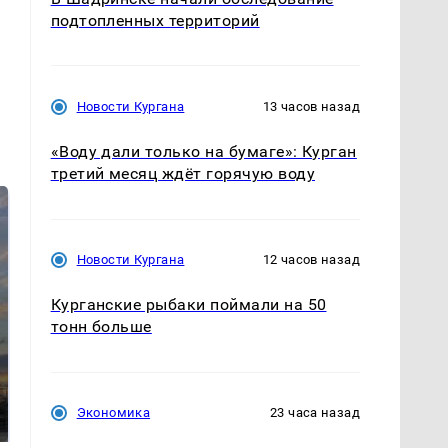
подтопленных территорий
Новости Кургана
13 часов назад
«Воду дали только на бумаге»: Курган
третий месяц ждёт горячую воду
Новости Кургана
12 часов назад
Курганские рыбаки поймали на 50
тонн больше
СМИ: В Химках на
полицейскую
В магазинах России
машину напали и
ажиотаж из-за этого
Экономика
23 часа назад
подожгли.
продукта: что купить?