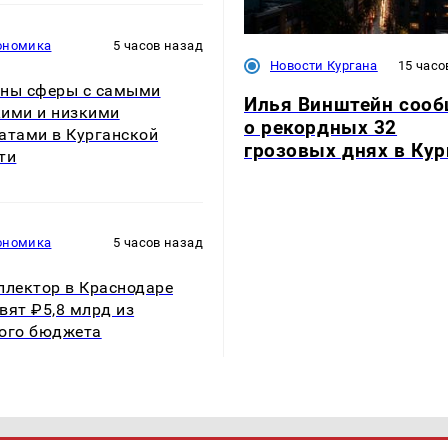
ономика
5 часов назад
Новости Кургана
15 часо
ны сферы с самыми
Илья Винштейн соо
ими и низкими
о рекордных 32
атами в Курганской
грозовых днях в Кур
ти
ономика
5 часов назад
ллектор в Краснодаре
вят ₽5,8 млрд из
ого бюджета