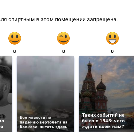
овля спиртным в этом помещении запрещена.
0
0
0
Таких событий не
Все новости по
во
было с 1945: чего
падению вертолета на
ра
ждать всем нам?
Кавказе: читать здесь