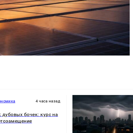
ономика
4 часа назад
 дубовых бочек: курс на
ртозамещение