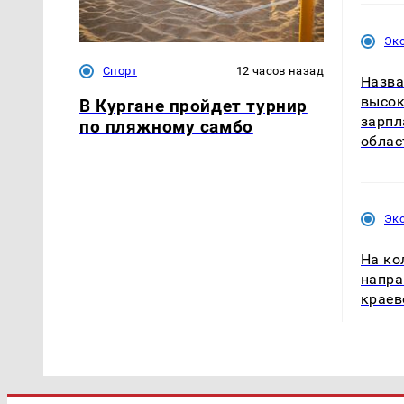
Эк
Спорт
12 часов назад
Назва
высок
В Кургане пройдет турнир
зарпл
по пляжному самбо
облас
Эк
На ко
напра
краев