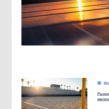
Эк
Рынок
импо