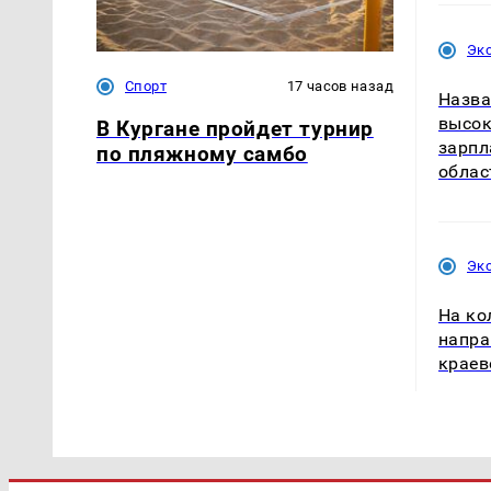
Эк
Спорт
17 часов назад
Назва
высок
В Кургане пройдет турнир
зарпл
по пляжному самбо
облас
Эк
На ко
напра
краев