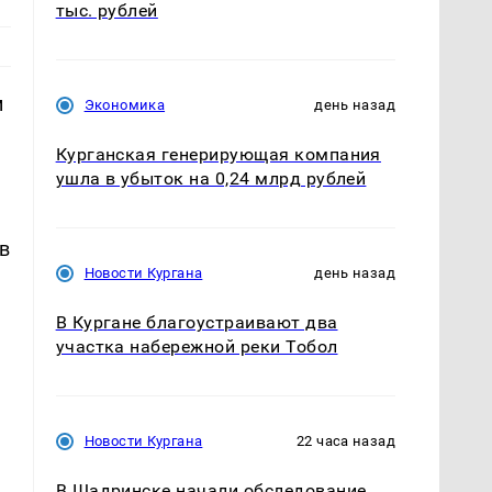
тыс. рублей
м
Экономика
день назад
Курганская генерирующая компания
ушла в убыток на 0,24 млрд рублей
в
Новости Кургана
день назад
В Кургане благоустраивают два
участка набережной реки Тобол
Новости Кургана
22 часа назад
В Шадринске начали обследование