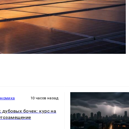
ономика
10 часов назад
 дубовых бочек: курс на
ртозамещение