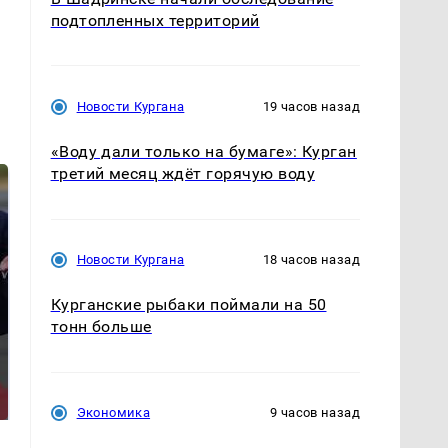
подтопленных территорий
Новости Кургана
19 часов назад
«Воду дали только на бумаге»: Курган
третий месяц ждёт горячую воду
Новости Кургана
18 часов назад
Курганские рыбаки поймали на 50
тонн больше
На Урале из казны
Такую зиму в России
были украдены 18
никто не ждал: как
миллионов рублей
так?!
Экономика
9 часов назад