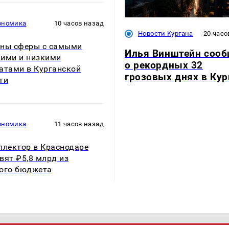
ономика
10 часов назад
Новости Кургана
20 часо
ны сферы с самыми
Илья Винштейн соо
ими и низкими
о рекордных 32
атами в Курганской
грозовых днях в Кур
ти
ономика
11 часов назад
ллектор в Краснодаре
вят ₽5,8 млрд из
ого бюджета