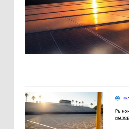
Эк
Рынок
импо