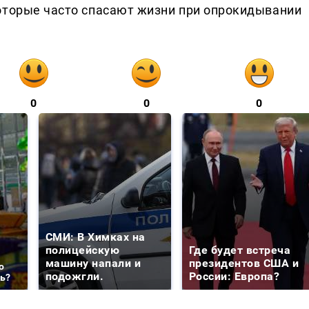
оторые часто спасают жизни при опрокидывании
0
0
0
СМИ: В Химках на
полицейскую
Где будет встреча
машину напали и
президентов США и
о
подожгли.
России: Европа?
ть?