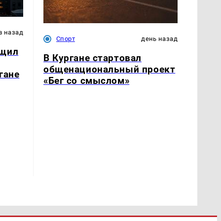
в назад
Спорт
день назад
бщил
В Кургане стартовал
общенациональный проект
гане
«Бег со смыслом»