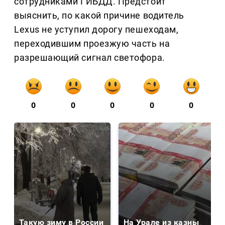
сотрудниками ГИБДД. Предстоит
выяснить, по какой причине водитель
Lexus не уступил дорогу пешеходам,
переходившим проезжую часть на
разрешающий сигнал светофора.
0
0
0
0
0
Такую зиму в России
На Урале из казны