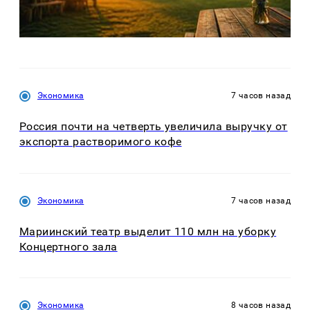
Экономика
7 часов назад
Россия почти на четверть увеличила выручку от
экспорта растворимого кофе
Экономика
7 часов назад
Мариинский театр выделит 110 млн на уборку
Концертного зала
Экономика
8 часов назад