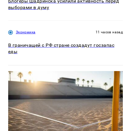
Блогеры Шадринска усилили активность перед
выборами в думу
Экономика
11 часов назад
В граничащей с РФ стране создадут госзапас
еды