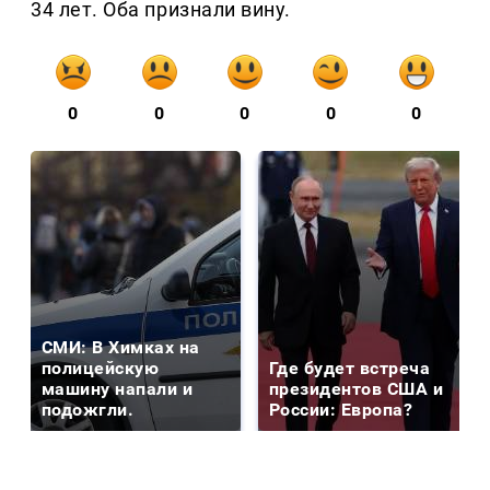
34 лет. Оба признали вину.
0
0
0
0
0
СМИ: В Химках на
полицейскую
Где будет встреча
машину напали и
президентов США и
подожгли.
России: Европа?