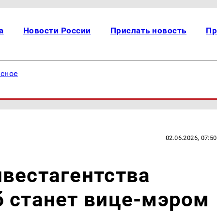
а
Новости России
Прислать новость
Пр
есное
02.06.2026, 07:50
вестагентства
б станет вице-мэром