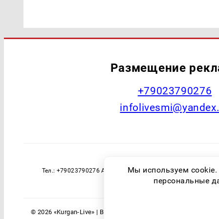
Размещение рек
+79023790276
infolivesmi@yandex
Наименование СМИ: Курган Live Учред
Мы используем cookie.
Тел.: +79023790276 Адрес эл. почты: infolivesmi@yandex
технологий и массовы
персональные дан
© 2026 «Kurgan-Live» | Все права защищены