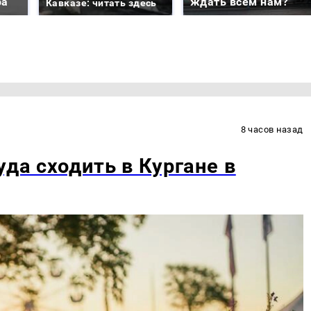
ра
ждать всем нам?
Кавказе: читать здесь
8 часов назад
уда сходить в Кургане в