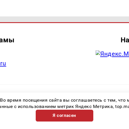
ламы
На
.ru
итель: Общество с ограниченной ответственностью «Лучшие Медиа Реше
 Во время посещения сайта вы соглашаетесь с тем, чт
.ru Знак информационной продукции: 16+ Зарегистрировавший орган: Феде
х коммуникаций (Роскомнадзор) Регистрационный номер СМИ ЭЛ № ФС 77 
ные с использованием метрик Яндекс Метрика, top.mail.
Я согласен
Возрастная категория сайта 16+