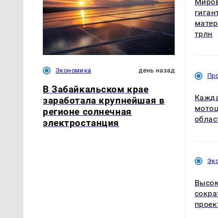
Миров
гиган
матер
трлн
Экономика
день назад
Пр
В Забайкальском крае
Кажда
заработала крупнейшая в
мотоц
регионе солнечная
облас
электростанция
Эк
Высок
сокра
проек