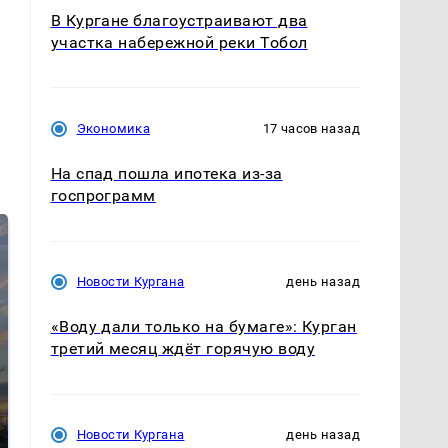
В Кургане благоустраивают два
участка набережной реки Тобол
Экономика
17 часов назад
На спад пошла ипотека из-за
госпрограмм
Новости Кургана
день назад
«Воду дали только на бумаге»: Курган
третий месяц ждёт горячую воду
СМИ: В Химках на
полицейскую
В магазинах России
машину напали и
Новости Кургана
день назад
ажиотаж из-за этого