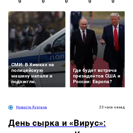
0
0
0
0
0
СМИ: В Химках на
полицейскую
Где будет встреча
машину напали и
президентов США и
подожгли.
России: Европа?
Новости Кургана
23 часа назад
День сырка и «Вирус»: