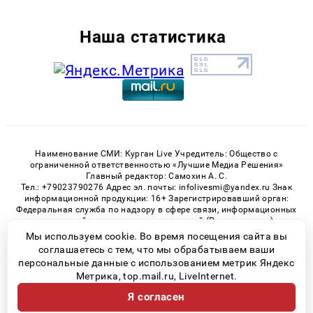
Наша статистика
Наименование СМИ: Курган Live Учредитель: Общество с
ограниченной ответственностью «Лучшие Медиа Решения»
Главный редактор: Самохин А. С.
Тел.: +79023790276 Адрес эл. почты: infolivesmi@yandex.ru Знак
информационной продукции: 16+ Зарегистрировавший орган:
Федеральная служба по надзору в сфере связи, информационных
технологий и массовых коммуникаций (Роскомнадзор)
Регистрационный номер СМИ ЭЛ № ФС 77 - 82535 от 21.01.2022
Мы используем cookie. Во время посещения сайта вы
соглашаетесь с тем, что мы обрабатываем ваши
персональные данные с использованием метрик Яндекс
Метрика, top.mail.ru, LiveInternet.
© 2026 «Kurgan-Live» | Все права защищены
Я согласен
Возрастная категория сайта 16+