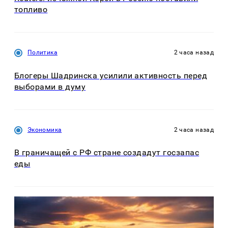
топливо
Политика
2 часа назад
Блогеры Шадринска усилили активность перед
выборами в думу
Экономика
2 часа назад
В граничащей с РФ стране создадут госзапас
еды