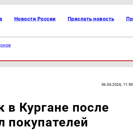
а
Новости России
Прислать новость
Пр
есное
06.06.2026, 11:59
 в Кургане после
л покупателей