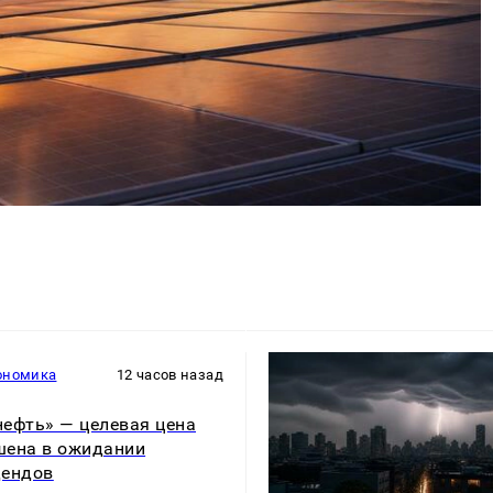
ономика
12 часов назад
ефть» — целевая цена
ена в ожидании
дендов