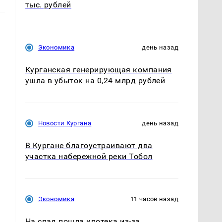
тыс. рублей
Экономика
день назад
Курганская генерирующая компания
ушла в убыток на 0,24 млрд рублей
я
Новости Кургана
день назад
В Кургане благоустраивают два
участка набережной реки Тобол
Экономика
11 часов назад
На спад пошла ипотека из-за