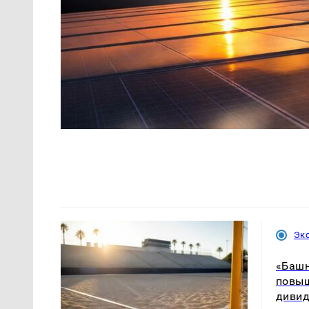
Эк
«Башн
повыш
диви