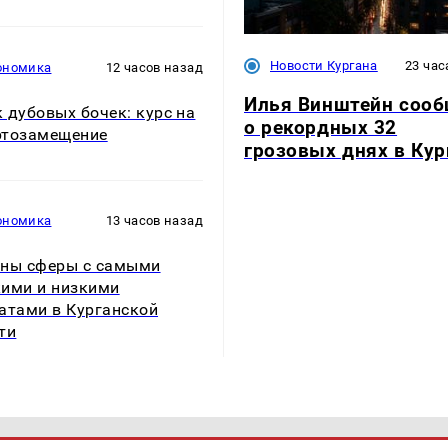
Новости Кургана
23 час
ономика
12 часов назад
Илья Винштейн соо
 дубовых бочек: курс на
о рекордных 32
ртозамещение
грозовых днях в Кур
ономика
13 часов назад
ны сферы с самыми
ими и низкими
атами в Курганской
ти