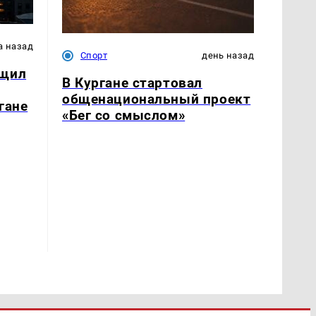
а назад
Спорт
день назад
бщил
В Кургане стартовал
общенациональный проект
гане
«Бег со смыслом»