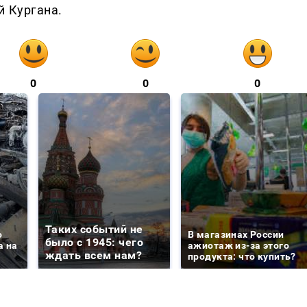
й Кургана.
0
0
0
Таких событий не
о
В магазинах России
было с 1945: чего
а на
ажиотаж из-за этого
ждать всем нам?
продукта: что купить?