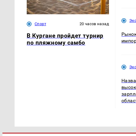
Эк
Спорт
20 часов назад
Рынок
В Кургане пройдет турнир
импо
по пляжному самбо
Эк
Назва
высок
зарпл
облас