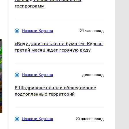
госпрограмм
Новости Кургана
21 час назад
«Воду дали только на бумаге»: Курган
третий месяц ждёт горячую воду
Новости Кургана
день назад
В Шадринске начали обследование
СМИ: В Химках на
подтопленных территорий
полицейскую
На Урале из казны
машину напали и
были украдены 18
подожгли.
миллионов рублей
Новости Кургана
20 часов назад