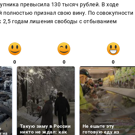
упника превысила 130 тысяч рублей. В ходе
 полностью признал свою вину. По совокупности
к 2,5 годам лишения свободы с отбыванием
0
0
0
Такую зиму в России
Не ешьте эту
о
никто не ждал: как
готовую еду из
а на