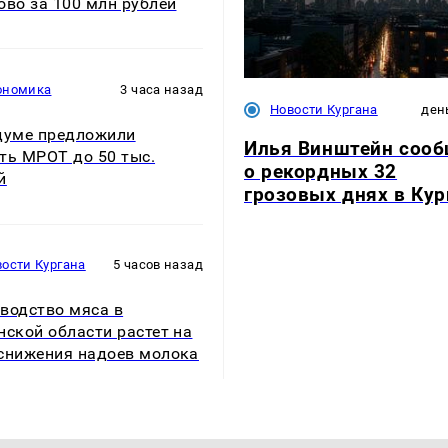
ово за 100 млн рублей
ономика
3 часа назад
Новости Кургана
ден
думе предложили
Илья Винштейн соо
ть МРОТ до 50 тыс.
о рекордных 32
й
грозовых днях в Кур
ости Кургана
5 часов назад
водство мяса в
нской области растет на
снижения надоев молока