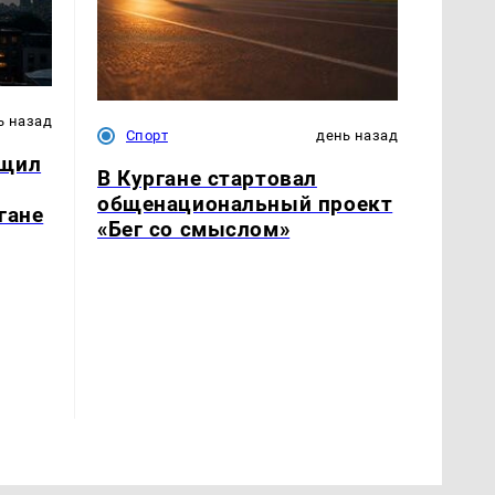
ь назад
Спорт
день назад
бщил
В Кургане стартовал
общенациональный проект
гане
«Бег со смыслом»