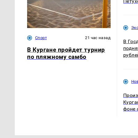
Петух
Эк
Спорт
21 час назад
В Гос
подня
В Кургане пройдет турнир
рубле
по пляжному самбо
Нов
Произ
Курга
фоне 