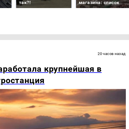
так?!
магазина: список
20 часов назад
аработала крупнейшая в
тростанция