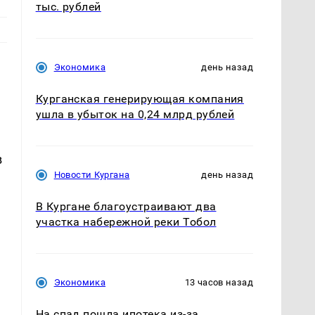
тыс. рублей
Экономика
день назад
Курганская генерирующая компания
ушла в убыток на 0,24 млрд рублей
в
Новости Кургана
день назад
В Кургане благоустраивают два
участка набережной реки Тобол
Экономика
13 часов назад
На спад пошла ипотека из-за