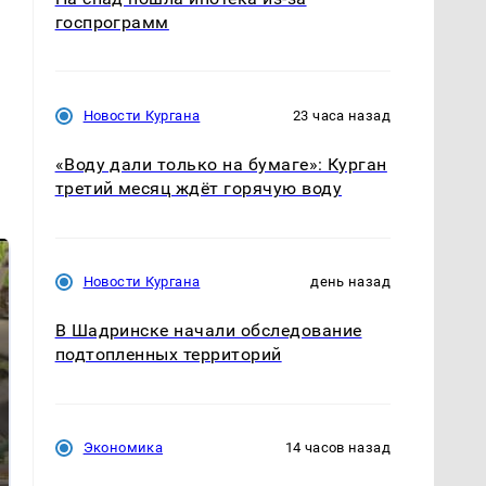
госпрограмм
Новости Кургана
23 часа назад
«Воду дали только на бумаге»: Курган
третий месяц ждёт горячую воду
Новости Кургана
день назад
В Шадринске начали обследование
подтопленных территорий
Экономика
14 часов назад
В ОАЭ произошло
Все новости по
жестокое убийство
падению вертолета на