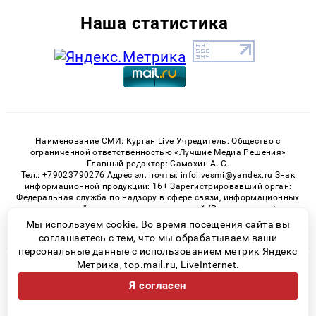
Наша статистика
Наименование СМИ: Курган Live Учредитель: Общество с
ограниченной ответственностью «Лучшие Медиа Решения»
Главный редактор: Самохин А. С.
Тел.: +79023790276 Адрес эл. почты: infolivesmi@yandex.ru Знак
информационной продукции: 16+ Зарегистрировавший орган:
Федеральная служба по надзору в сфере связи, информационных
технологий и массовых коммуникаций (Роскомнадзор)
Регистрационный номер СМИ ЭЛ № ФС 77 - 82535 от 21.01.2022
Мы используем cookie. Во время посещения сайта вы
соглашаетесь с тем, что мы обрабатываем ваши
персональные данные с использованием метрик Яндекс
Метрика, top.mail.ru, LiveInternet.
© 2026 «Kurgan-Live» | Все права защищены
Я согласен
Возрастная категория сайта 16+
Политика конфиденциальности