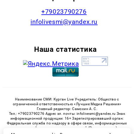
+79023790276
infolivesmi@yandex.ru
Наша статистика
Наименование СМИ: Курган Live Учредитель: Общество с
ограниченной ответственностью «Лучшие Медиа Решения»
Главный редактор: Самохин А. С.
Тел.: +79023790276 Адрес эл. почты: infolivesmi@yandex.ru Знак
информационной продукции: 16+ Зарегистрировавший орган:
Федеральная служба по надзору в сфере связи, информационных
технологий и массовых коммуникаций (Роскомнадзор)
Регистрационный номер СМИ ЭЛ № ФС 77 - 82535 от 21.01.2022